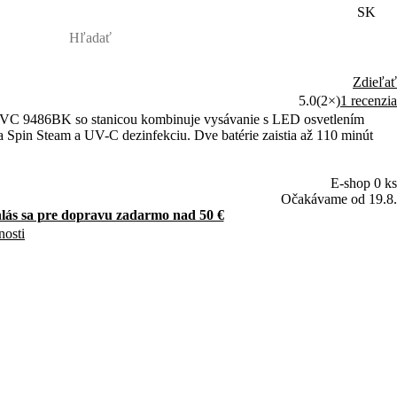
SK
Zdieľať
5.0
(2×)
1 recenzia
BK so stanicou kombinuje vysávanie s LED osvetlením
ciu. Dve batérie zaistia až 110 minút
E-shop 0 ks
Očakávame od 19.8.
hlás sa pre dopravu zadarmo nad 50 €
nosti