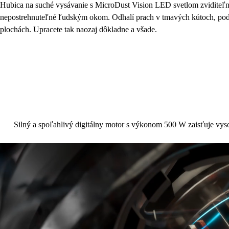
Hubica na suché vysávanie s MicroDust Vision LED svetlom zviditeľní 
nepostrehnuteľné ľudským okom. Odhalí prach v tmavých kútoch, pod 
plochách. Upracete tak naozaj dôkladne a všade.
Silný a spoľahlivý digitálny motor s výkonom 500 W zaisťuje vyso