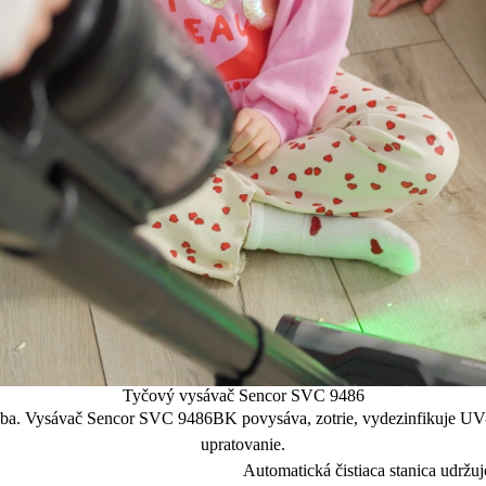
Tyčový vysávač Sencor SVC 9486
 seba. Vysávač Sencor SVC 9486BK povysáva, zotrie, vydezinfikuje UV-C
upratovanie.
Automatická čistiaca stanica udržu