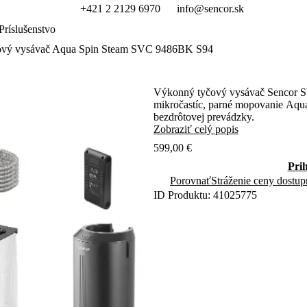
+421 2 2129 6970
info@sencor.sk
Príslušenstvo
ový vysávač Aqua Spin Steam SVC 9486BK S94
Výkonný tyčový vysávač Sencor SVC 9486
mikročastíc, parné mopovanie Aqua Spin Steam a UV-C dezinfek
bezdrôtovej prevádzky.
Zobraziť celý popis
599,00 €
Pri
Porovnať
Stráženie ceny dostup
ID Produktu: 41025775