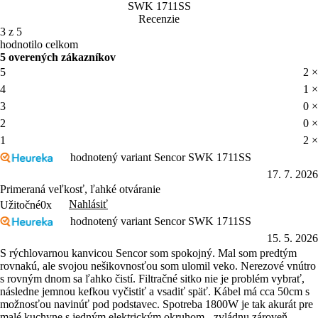
SWK 1711SS
Recenzie
3 z 5
hodnotilo celkom
5 overených zákazníkov
5
2 ×
4
1 ×
3
0 ×
2
0 ×
1
2 ×
hodnotený variant Sencor SWK 1711SS
17. 7. 2026
Primeraná veľkosť, ľahké otváranie
Nahlásiť
Užitočné
0x
hodnotený variant Sencor SWK 1711SS
15. 5. 2026
S rýchlovarnou kanvicou Sencor som spokojný. Mal som predtým
rovnakú, ale svojou nešikovnosťou som ulomil veko. Nerezové vnútro
s rovným dnom sa ľahko čistí. Filtračné sitko nie je problém vybrať,
následne jemnou kefkou vyčistiť a vsadiť späť. Kábel má cca 50cm s
možnosťou navinúť pod podstavec. Spotreba 1800W je tak akurát pre
malé kuchyne s jedným elektrickým okruhom - zvládnu zároveň