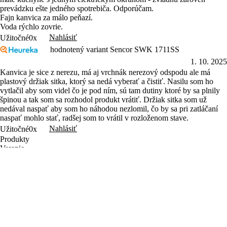
prevádzku ešte jedného spotrebiča. Odporúčam.
Fajn kanvica za málo peňazí.
Voda rýchlo zovrie.
Nahlásiť
Užitočné
0x
hodnotený variant Sencor SWK 1711SS
1. 10. 2025
Kanvica je sice z nerezu, má aj vrchnák nerezový odspodu ale má
plastový držiak sitka, ktorý sa nedá vyberať a čistiť. Nasilu som ho
vytlačil aby som videl čo je pod ním, sú tam dutiny ktoré by sa plnily
špinou a tak som sa rozhodol produkt vrátiť. Držiak sitka som už
nedával naspať aby som ho náhodou nezlomil, čo by sa pri zatláčaní
naspať mohlo stať, radšej som to vrátil v rozloženom stave.
Nahlásiť
Užitočné
0x
Produkty
Varenie
Domácnosť
Osobná starostlivosť
Zábava
Príslušenstvo
Letný výpredaj
Objavte Sencor
Sencor Care
Predajcovia