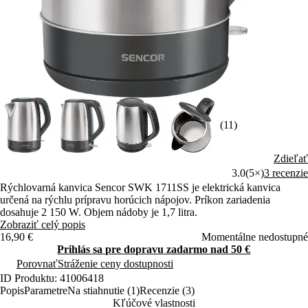
(11)
Zdieľať
3.0
(5×)
3 recenzie
Rýchlovarná kanvica Sencor SWK 1711SS je elektrická kanvica
určená na rýchlu prípravu horúcich nápojov. Príkon zariadenia
dosahuje 2 150 W. Objem nádoby je 1,7 litra.
Zobraziť celý popis
16,90 €
Momentálne nedostupné
Prihlás sa pre dopravu zadarmo nad 50 €
Porovnať
Stráženie ceny dostupnosti
ID Produktu: 41006418
Popis
Parametre
Na stiahnutie (1)
Recenzie (3)
Kľúčové vlastnosti