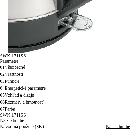
SWK 1711SS
Parametre
01
Všeobecné
02
Vlastnosti
03
Funkcie
04
Energetické parametre
05
Vzhľad a dizajn
06
Rozmery a hmotnosť
07
Farba
SWK 1711SS
Na stiahnutie
Návod na použitie (SK)
Na stiahnutie