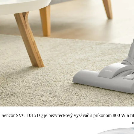
Sencor SVC 1015TQ je bezvreckový vysávač s príkonom 800 W a filtr
n