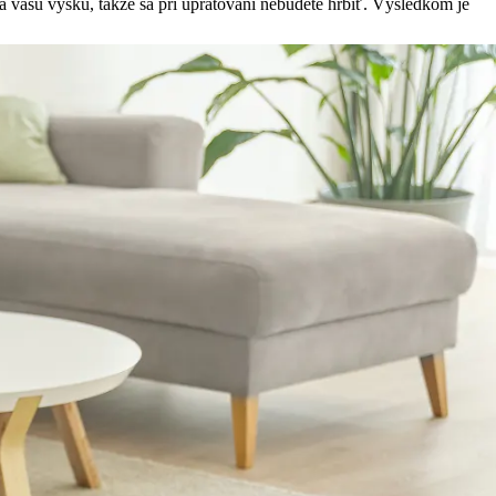
a vašu výšku, takže sa pri upratovaní nebudete hrbiť. Výsledkom je