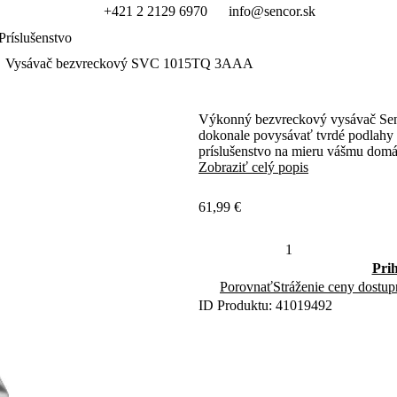
+421 2 2129 6970
info@sencor.sk
Príslušenstvo
Vysávač bezvreckový SVC 1015TQ 3AAA
Výkonný bezvreckový vysávač Se
dokonale povysávať tvrdé podlahy a
príslušenstvo na mieru vášmu dom
Zobraziť celý popis
61,99 €
Pri
Porovnať
Stráženie ceny dostup
ID Produktu: 41019492