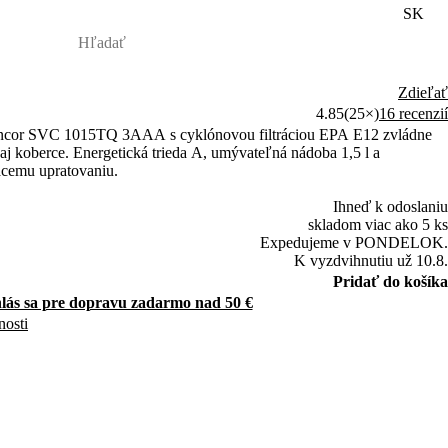
SK
Zdieľať
4.85
(25×)
16 recenzií
ncor SVC 1015TQ 3AAA s cyklónovou filtráciou EPA E12 zvládne
j koberce. Energetická trieda A, umývateľná nádoba 1,5 l a
ácemu upratovaniu.
Ihneď k odoslaniu
skladom viac ako 5 ks
Expedujeme v PONDELOK.
K vyzdvihnutiu už 10.8.
Pridať do košíka
hlás sa pre dopravu zadarmo nad 50 €
nosti