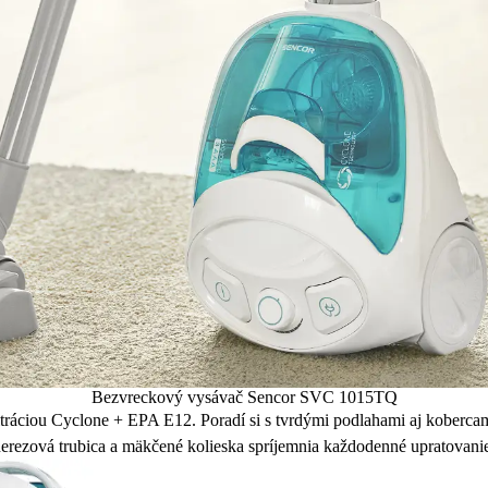
Bezvreckový vysávač Sencor SVC 1015TQ
áciou Cyclone + EPA E12. Poradí si s tvrdými podlahami aj kobercami
erezová trubica a mäkčené kolieska spríjemnia každodenné upratovani