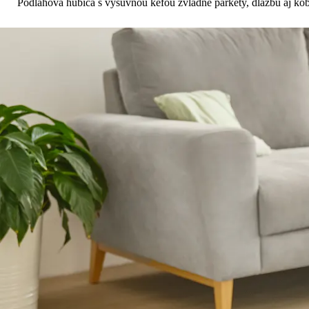
Podlahová hubica s výsuvnou kefou zvládne parkety, dlažbu aj kobe