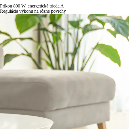
Príkon 800 W, energetická trieda A
Regulácia výkonu na rôzne povrchy