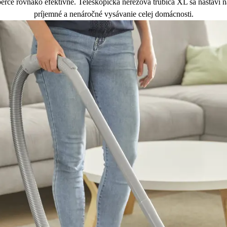
rce rovnako efektívne. Teleskopická nerezová trubica XL sa nastaví n
príjemné a nenáročné vysávanie celej domácnosti.