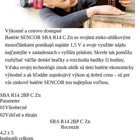
Výkonné a cenovo dostupné
Batérie SENCOR SBA R14 C Zn so svojimi zinko-uhlíkovými
monočlánkami ponúkajú
napätie 1,5 V
a svoje využitie nájdu
najčastejšie v zariadeniach s
vyšším prúdom
. Skvele tak pomôžu
rozhýbať väčšie detské hračky a rozchodia budíky či hodiny.
Vďaka svojej
technológii zinok-uhlík
sú tieto
batérie
ekonomicky
výhodné a ak hľadáte uspokojivý výkon aj dobrú cenu – sú pre
vás
zinkové batérie
SENCOR tou najlepšou voľbou.
SBA R14 2BP C Zn
Parametre
01
Všeobecné
02
Vzhľad a dizajn
SBA R14 2BP C Zn
Recenzie
4,2 z 5
hodnotili celkom