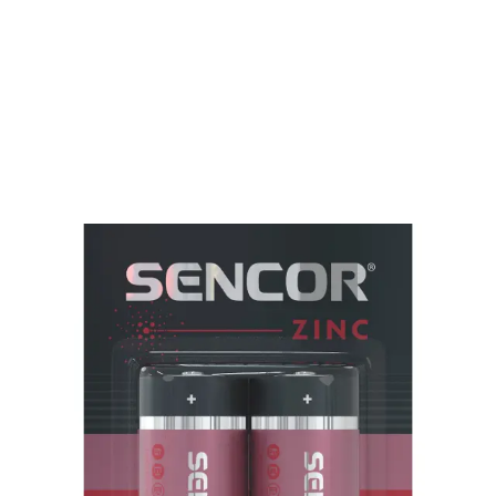
Domácnosť
Batérie a nabíjanie
Zinkouhlíkové
Batéria SBA R14 2BP C Zn
SBA R14 2BP C Zn
Batéria