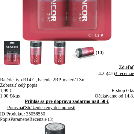
(10)
Zdieľať
4.25
(4×)
3 recenzie
Batérie, typ R14 C, balenie 2BP, materiál Zn
Zobraziť celý popis
1,99 €
E-shop 0 ks
1,00 €/kus
Očakávame od 14.8.
Prihlás sa pre dopravu zadarmo nad 50 €
Porovnať
Stráženie ceny dostupnosti
ID Produktu: 35056550
Popis
Parametre
Recenzie (3)