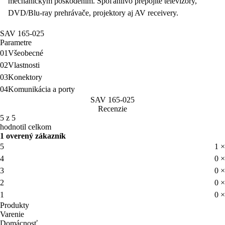
mechanickým poškodením.
Spoľahlivo prepojíte
televízory,
DVD/Blu-ray prehrávače, projektory aj AV receivery.
SAV 165-025
Parametre
01
Všeobecné
02
Vlastnosti
03
Konektory
04
Komunikácia a porty
SAV 165-025
Recenzie
5 z 5
hodnotil celkom
1 overený zákazník
5
1 ×
4
0 ×
3
0 ×
2
0 ×
1
0 ×
Produkty
Varenie
Domácnosť