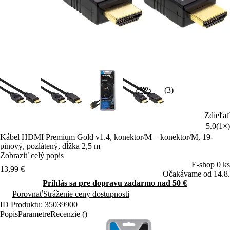
(3)
Zdieľať
5.0
(1×)
Kábel HDMI Premium Gold v1.4, konektor/M – konektor/M, 19-
pinový, pozlátený, dĺžka 2,5 m
Zobraziť celý popis
E-shop 0 ks
13,99 €
Očakávame od 14.8.
Prihlás sa pre dopravu zadarmo nad 50 €
Porovnať
Stráženie ceny dostupnosti
ID Produktu: 35039900
Popis
Parametre
Recenzie ()