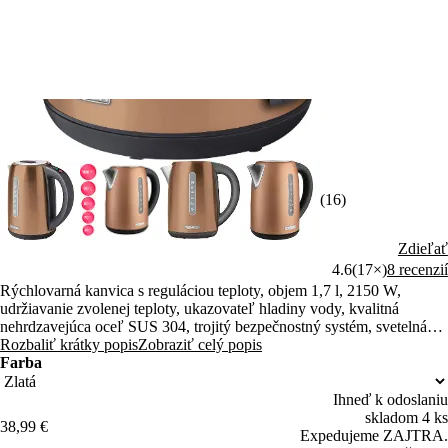
(16)
Zdieľať
4.6
(17×)
8 recenzií
Rýchlovarná kanvica s reguláciou teploty, objem 1,7 l, 2150 W,
udržiavanie zvolenej teploty, ukazovateľ hladiny vody, kvalitná
nehrdzavejúca oceľ SUS 304, trojitý bezpečnostný systém, svetelná
indikácia prevádzky
Rozbaliť krátky popis
Zobraziť celý popis
Farba
Ihneď k odoslaniu
skladom 4 ks
38,99 €
Expedujeme ZAJTRA.