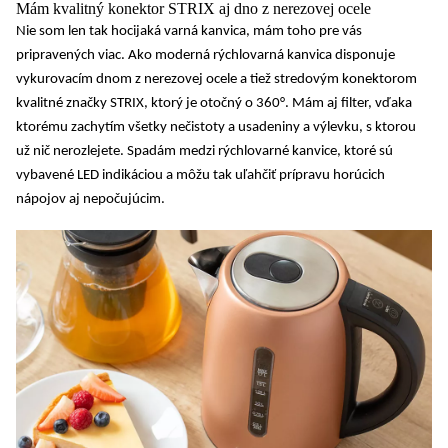
Mám kvalitný konektor STRIX aj dno z nerezovej ocele
Nie som len tak hocijaká varná kanvica, mám toho pre vás
pripravených viac. Ako
moderná rýchlovarná kanvica
disponuje
vykurovacím dnom z nerezovej ocele
a tiež stredovým konektorom
kvalitné značky STRIX, ktorý je otočný o 360°. Mám aj filter, vďaka
ktorému zachytím všetky nečistoty a usadeniny a výlevku, s ktorou
už nič nerozlejete. Spadám medzi rýchlovarné kanvice, ktoré sú
vybavené
LED indikáciou
a môžu tak uľahčiť prípravu horúcich
nápojov aj nepočujúcim.