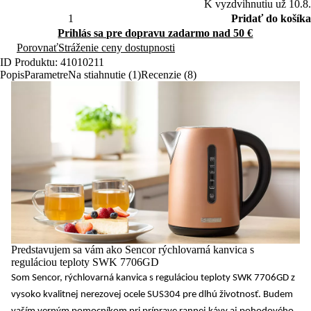
K vyzdvihnutiu už 10.8.
Pridať do košíka
Prihlás sa pre dopravu zadarmo nad 50 €
Porovnať
Stráženie ceny dostupnosti
ID Produktu: 41010211
Popis
Parametre
Na stiahnutie (1)
Recenzie (8)
Predstavujem sa vám ako Sencor rýchlovarná kanvica s
reguláciou teploty SWK 7706GD
Som Sencor, rýchlovarná kanvica s reguláciou teploty SWK 7706GD z
vysoko kvalitnej nerezovej ocele SUS304
pre dlhú životnosť. Budem