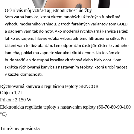
Očarí vás môj vzhľad aj jednoduchosť údržby
Som varná kanvica, ktorá okrem mnohých užitočných funkcií má
výhodu moderného vzhľadu
. Z troch farebných variantov som GOLD
a padnem vám tak do noty. Ako moderná rýchlovarná kanvica sa tiež
ľahko udržujem
, hlavne vďaka vyberateľnému filtračnému sitku. Pri
čistení vám to tiež uľahčím. Len odporučím častejšie čistenie vodného
kameňa, pokiaľ ma zapnete viac ako trikrát denne. Na to vám ale
bude stačiť len dostupná kyselina citrónová alebo biely ocot. Som
skrátka rýchlovarná kanvica s
nastavením teploty
, ktorá urobí radosť
v každej domácnosti.
Rýchlovarná kanvica s reguláciou teploty SENCOR
Objem 1,7 l
Príkon: 2 150 W
Elektronická regulácia teploty s nastavením teploty (60-70-80-90-100
°C)
Tri režimy prevádzky: