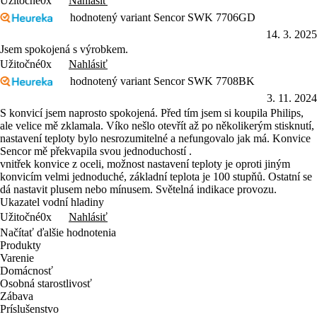
Nahlásiť
Užitočné
0x
hodnotený variant Sencor SWK 7706GD
14. 3. 2025
Jsem spokojená s výrobkem.
Nahlásiť
Užitočné
0x
hodnotený variant Sencor SWK 7708BK
3. 11. 2024
S konvicí jsem naprosto spokojená. Před tím jsem si koupila Philips,
ale velice mě zklamala. Víko nešlo otevřít až po několikerým stisknutí,
nastavení teploty bylo nesrozumitelné a nefungovalo jak má. Konvice
Sencor mě překvapila svou jednoduchostí .
vnitřek konvice z oceli, možnost nastavení teploty je oproti jiným
konvicím velmi jednoduché, základní teplota je 100 stupňů. Ostatní se
dá nastavit plusem nebo mínusem. Světelná indikace provozu.
Ukazatel vodní hladiny
Nahlásiť
Užitočné
0x
Načítať ďalšie hodnotenia
Produkty
Varenie
Domácnosť
Osobná starostlivosť
Zábava
Príslušenstvo