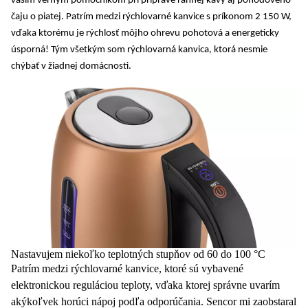
vaším verným pomocníkom pri príprave rannej kávy aj pohodového
čaju o piatej. Patrím medzi rýchlovarné kanvice
s príkonom 2 150 W
,
vďaka ktorému je rýchlosť môjho ohrevu pohotová a
energeticky
úsporná
! Tým všetkým som rýchlovarná kanvica, ktorá nesmie
chýbať v žiadnej domácnosti.
Nastavujem niekoľko teplotných stupňov od 60 do 100 °C
Patrím medzi rýchlovarné kanvice, ktoré sú vybavené
elektronickou reguláciou teploty
, vďaka ktorej správne uvarím
akýkoľvek horúci nápoj podľa odporúčania. Sencor mi zaobstaral