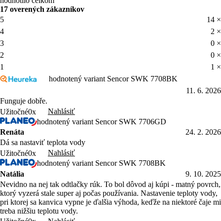
hodnotilo celkom
17 overených zákazníkov
5
14 ×
4
2 ×
3
0 ×
2
0 ×
1
1 ×
hodnotený variant Sencor SWK 7708BK
11. 6. 2026
Funguje dobře.
Nahlásiť
Užitočné
0x
hodnotený variant Sencor SWK 7706GD
Renáta
24. 2. 2026
Dá sa nastaviť teplota vody
Nahlásiť
Užitočné
0x
hodnotený variant Sencor SWK 7708BK
Natália
9. 10. 2025
Nevidno na nej tak odtlačky rúk. To bol dôvod aj kúpi - matný povrch,
ktorý vyzerá stale super aj počas používania. Nastavenie teploty vody,
pri ktorej sa kanvica vypne je ďalšia výhoda, keďže na niektoré čaje mi
treba nižšiu teplotu vody.