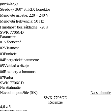
prevádzky)
Stredový 360° STRIX konektor
Menovité napätie: 220 – 240 V
Menovitá frekvencia: 50 Hz
Hmotnosť bez základne: 720 g
SWK 7706GD
Parametre
01
Všeobecné
02
Vlastnosti
03
Funkcie
04
Energetické parametre
05
Vzhľad a dizajn
06
Rozmery a hmotnosť
07
Farba
SWK 7706GD
Na stiahnutie
Návod na použitie (SK)
Na stiahnutie
SWK 7706GD
Recenzie
4,6 z 5