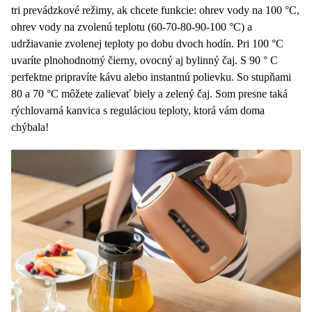
tri prevádzkové režimy, ak chcete funkcie: ohrev vody na 100 °C,
ohrev vody na zvolenú teplotu (60-70-80-90-100 °C) a
udržiavanie zvolenej teploty po dobu dvoch hodín. Pri 100 °C
uvaríte plnohodnotný čierny, ovocný aj bylinný čaj. S 90 ° C
perfektne pripravíte kávu alebo instantnú polievku. So stupňami
80 a 70 °C môžete zalievať biely a zelený čaj. Som presne taká
rýchlovarná kanvica s reguláciou teploty, ktorá vám doma
chýbala!