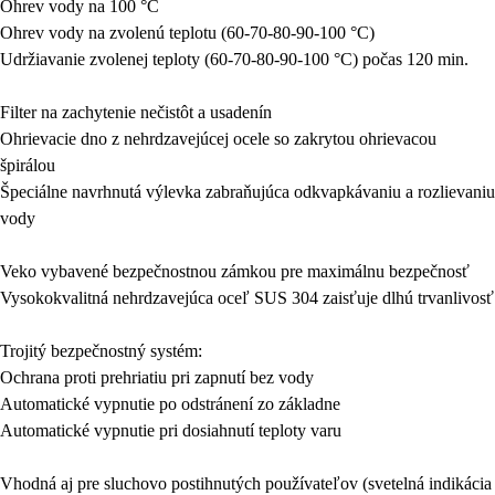
Ohrev vody na 100 °C
Ohrev vody na zvolenú teplotu (60-70-80-90-100 °C)
Udržiavanie zvolenej teploty (60-70-80-90-100 °C) počas 120 min.
Filter na zachytenie nečistôt a usadenín
Ohrievacie dno z nehrdzavejúcej ocele so zakrytou ohrievacou
špirálou
Špeciálne navrhnutá výlevka zabraňujúca odkvapkávaniu a rozlievaniu
vody
Veko vybavené bezpečnostnou zámkou pre maximálnu bezpečnosť
Vysokokvalitná nehrdzavejúca oceľ SUS 304 zaisťuje dlhú trvanlivosť
Trojitý bezpečnostný systém:
Ochrana proti prehriatiu pri zapnutí bez vody
Automatické vypnutie po odstránení zo základne
Automatické vypnutie pri dosiahnutí teploty varu
Vhodná aj pre sluchovo postihnutých používateľov
(svetelná indikácia