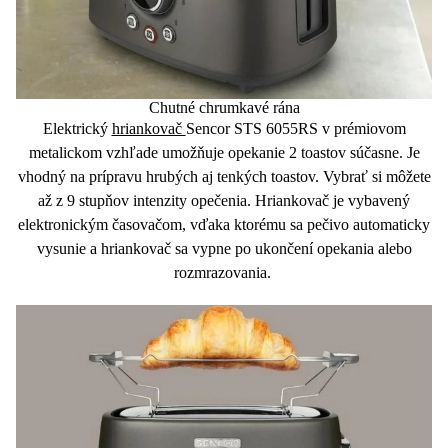
Chutné chrumkavé rána
Elektrický
hriankovač
Sencor STS 6055RS v prémiovom
metalickom
vzhľade umožňuje opekanie
2 toastov
súčasne. Je
vhodný na prípravu
hrubých
aj
tenkých
toastov. Vybrať si môžete
až z
9 stupňov
intenzity
opečenia
. Hriankovač je vybavený
elektronickým časovačom
, vďaka ktorému sa pečivo automaticky
vysunie a hriankovač sa vypne po ukončení opekania alebo
rozmrazovania.