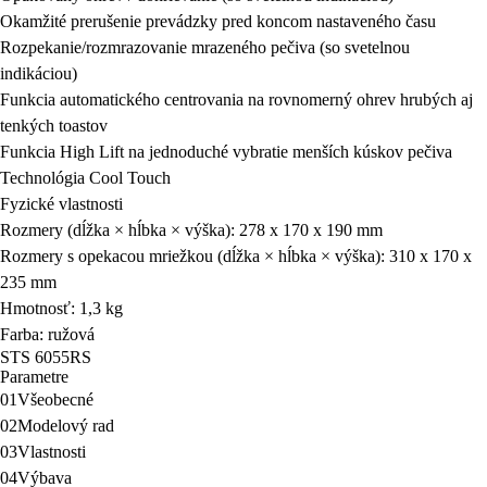
Okamžité prerušenie prevádzky pred koncom nastaveného času
Rozpekanie/rozmrazovanie mrazeného pečiva (so svetelnou
indikáciou)
Funkcia automatického centrovania na rovnomerný ohrev hrubých aj
tenkých toastov
Funkcia High Lift na jednoduché vybratie menších kúskov pečiva
Technológia Cool Touch
Fyzické vlastnosti
Rozmery (dĺžka × hĺbka × výška): 278 x 170 x 190 mm
Rozmery s opekacou mriežkou (dĺžka × hĺbka × výška): 310 x 170 x
235 mm
Hmotnosť: 1,3 kg
Farba: ružová
STS 6055RS
Parametre
01
Všeobecné
02
Modelový rad
03
Vlastnosti
04
Výbava