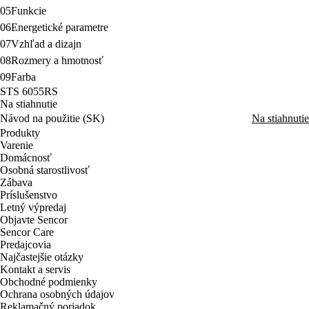
05
Funkcie
06
Energetické parametre
07
Vzhľad a dizajn
08
Rozmery a hmotnosť
09
Farba
STS 6055RS
Na stiahnutie
Návod na použitie (SK)
Na stiahnutie
Produkty
Varenie
Domácnosť
Osobná starostlivosť
Zábava
Príslušenstvo
Letný výpredaj
Objavte Sencor
Sencor Care
Predajcovia
Najčastejšie otázky
Kontakt a servis
Obchodné podmienky
Ochrana osobných údajov
Reklamačný poriadok