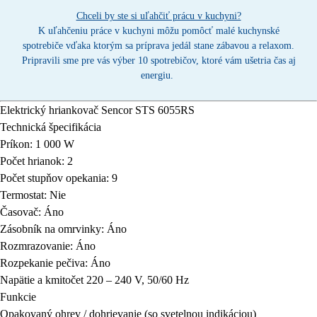
Chceli by ste si uľahčiť prácu v kuchyni?
K uľahčeniu práce v kuchyni môžu pomôcť malé kuchynské
spotrebiče vďaka ktorým sa príprava jedál stane zábavou a relaxom.
Pripravili sme pre vás výber 10 spotrebičov, ktoré vám ušetria čas aj
energiu.
Elektrický hriankovač
Sencor STS 6055RS
Technická špecifikácia
Príkon: 1 000 W
Počet hrianok: 2
Počet stupňov opekania: 9
Termostat: Nie
Časovač: Áno
Zásobník na omrvinky: Áno
Rozmrazovanie: Áno
Rozpekanie pečiva: Áno
Napätie a kmitočet 220 – 240 V, 50/60 Hz
Funkcie
Opakovaný ohrev / dohrievanie (so svetelnou indikáciou)