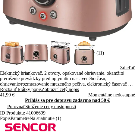
(11)
Zdieľať
Elektrický hriankovač, 2 otvory, opakované ohrievanie, okamžité
prerušenie prevádzky pred uplynutím nastaveného času,
ohrievanie/rozmrazovanie mrazeného pečiva, elektronický časovač – 9
stupňov nastavenia intenzity opekania, príkon 1000 W
Rozbaliť krátky popis
Zobraziť celý popis
41,99 €
Momentálne nedostupné
Prihlás sa pre dopravu zadarmo nad 50 €
Porovnať
Stráženie ceny dostupnosti
ID Produktu: 41006699
Popis
Parametre
Na stiahnutie (1)