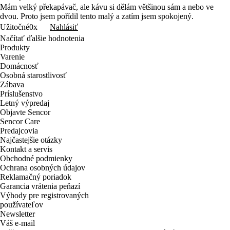
Mám velký překapávač, ale kávu si dělám většinou sám a nebo ve
dvou. Proto jsem pořídil tento malý a zatím jsem spokojený.
Nahlásiť
Užitočné
0x
Načítať ďalšie hodnotenia
Produkty
Varenie
Domácnosť
Osobná starostlivosť
Zábava
Príslušenstvo
Letný výpredaj
Objavte Sencor
Sencor Care
Predajcovia
Najčastejšie otázky
Kontakt a servis
Obchodné podmienky
Ochrana osobných údajov
Reklamačný poriadok
Garancia vrátenia peňazí
Výhody pre registrovaných
používateľov
Newsletter
Váš e-mail