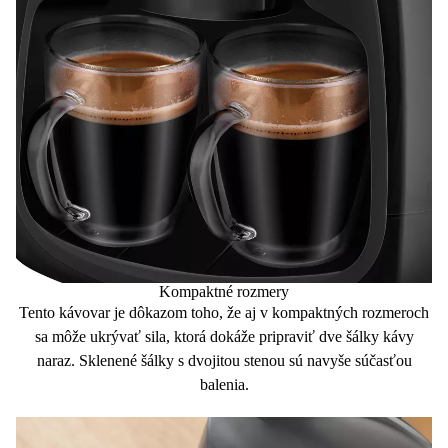
Kompaktné rozmery
Tento kávovar je dôkazom toho, že aj v
kompaktných rozmeroch
sa môže ukrývať sila, ktorá dokáže pripraviť
dve šálky kávy
naraz
. Sklenené šálky s dvojitou stenou sú navyše
súčasťou
balenia.