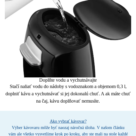
Doplňte vodu a vychutnávajte
Stačí naliať vodu do nádoby s
vodoznakom
a
objemom 0,3 l
,
doplniť kávu a vychutnávať si jej dokonalú chuť. A ak máte chuť
na čaj
, kávu doplňovať nemusíte.
Ako vybrať kávovar?
Výber kávovaru môže byť naozaj náročná úloha. V našom článku
vám ale všetko vysvetlíme krok po kroku, aby ste mali na stole každé