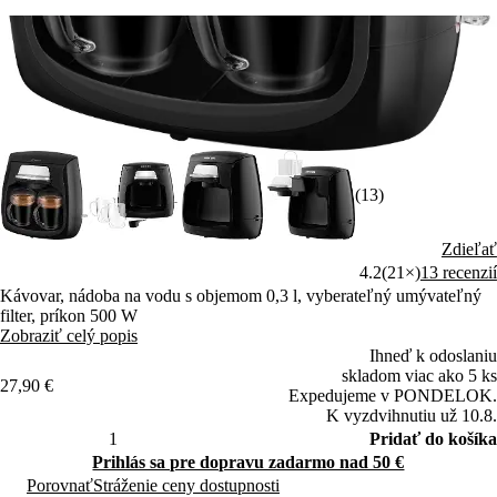
(13)
Zdieľať
4.2
(21×)
13 recenzií
Kávovar, nádoba na vodu s objemom 0,3 l, vyberateľný umývateľný
filter, príkon 500 W
Zobraziť celý popis
Ihneď k odoslaniu
skladom viac ako 5 ks
27,90 €
Expedujeme v PONDELOK.
K vyzdvihnutiu už 10.8.
Pridať do košíka
Prihlás sa pre dopravu zadarmo nad 50 €
Porovnať
Stráženie ceny dostupnosti