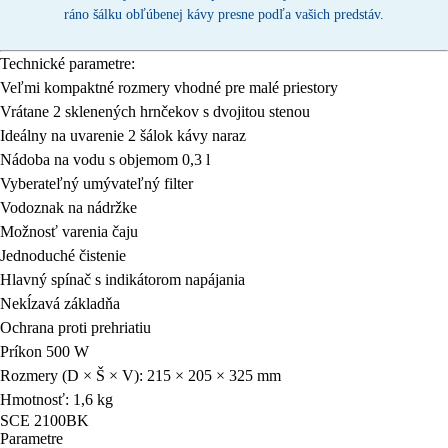
ráno šálku obľúbenej kávy presne podľa vašich predstáv.
Technické parametre:
Veľmi kompaktné rozmery vhodné pre malé priestory
Vrátane 2 sklenených hrnčekov s dvojitou stenou
Ideálny na uvarenie 2 šálok kávy naraz
Nádoba na vodu s objemom 0,3 l
Vyberateľný umývateľný filter
Vodoznak na nádržke
Možnosť varenia čaju
Jednoduché čistenie
Hlavný spínač s indikátorom napájania
Nekĺzavá základňa
Ochrana proti prehriatiu
Príkon 500 W
Rozmery (D × Š × V): 215 × 205 × 325 mm
Hmotnosť: 1,6 kg
SCE 2100BK
Parametre