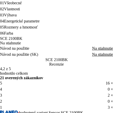
01
Všeobecné
02
Vlastnosti
03
Výbava
04
Energetické parametre
05
Rozmery a hmotnosť
06
Farba
SCE 2100BK
Na stiahnutie
Návod na použitie
Na stiahnutie
Návod na použitie (SK)
Na stiahnutie
SCE 2100BK
Recenzie
4,2 z 5
hodnotilo celkom
21 overených zákazníkov
5
16 ×
4
0 ×
3
2 ×
2
0 ×
1
3 ×
hodnotený variant Sencor SCE 2100BK