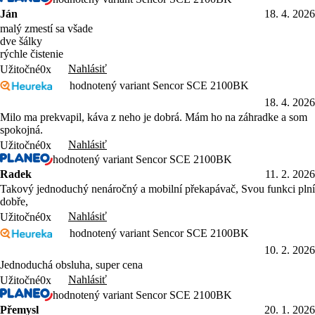
Ján
18. 4. 2026
malý zmestí sa všade
dve šálky
rýchle čistenie
Nahlásiť
Užitočné
0x
hodnotený variant Sencor SCE 2100BK
18. 4. 2026
Milo ma prekvapil, káva z neho je dobrá. Mám ho na záhradke a som
spokojná.
Nahlásiť
Užitočné
0x
hodnotený variant Sencor SCE 2100BK
Radek
11. 2. 2026
Takový jednoduchý nenáročný a mobilní překapávač, Svou funkci plní
dobře,
Nahlásiť
Užitočné
0x
hodnotený variant Sencor SCE 2100BK
10. 2. 2026
Jednoduchá obsluha, super cena
Nahlásiť
Užitočné
0x
hodnotený variant Sencor SCE 2100BK
Přemysl
20. 1. 2026