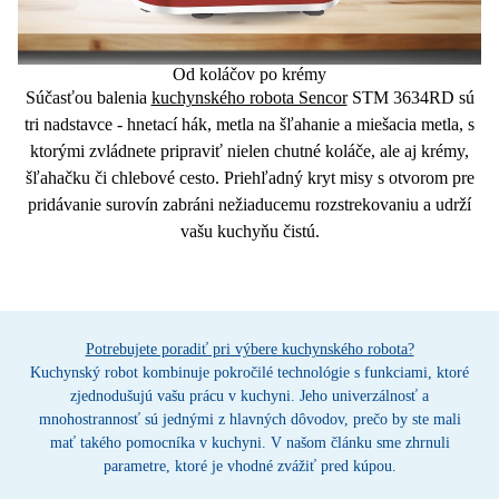
Od koláčov po krémy
Súčasťou balenia
kuchynského robota Sencor
STM 3634RD sú
tri nadstavce
- hnetací hák, metla na šľahanie a miešacia metla, s
ktorými zvládnete pripraviť nielen chutné koláče, ale aj krémy,
šľahačku či chlebové cesto.
Priehľadný kryt
misy s otvorom pre
pridávanie surovín
zabráni nežiaducemu rozstrekovaniu
a udrží
vašu kuchyňu čistú.
Potrebujete poradiť pri výbere kuchynského robota?
Kuchynský robot kombinuje pokročilé technológie s funkciami, ktoré
zjednodušujú vašu prácu v kuchyni. Jeho univerzálnosť a
mnohostrannosť sú jednými z hlavných dôvodov, prečo by ste mali
mať takého pomocníka v kuchyni. V našom článku sme zhrnuli
parametre, ktoré je vhodné zvážiť pred kúpou.