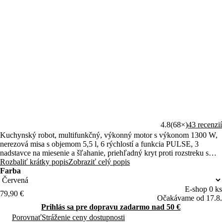
(7)
Zdieľať
4.8
(68×)
43 recenzií
Kuchynský robot, multifunkčný, výkonný motor s výkonom 1300 W,
nerezová misa s objemom 5,5 l, 6 rýchlostí a funkcia PULSE, 3
nadstavce na miesenie a šľahanie, priehľadný kryt proti rozstreku s
plniacou trubicou
Rozbaliť krátky popis
Zobraziť celý popis
Farba
E-shop 0 ks
79,90 €
Očakávame od 17.8.
Prihlás sa pre dopravu zadarmo nad 50 €
Porovnať
Stráženie ceny dostupnosti