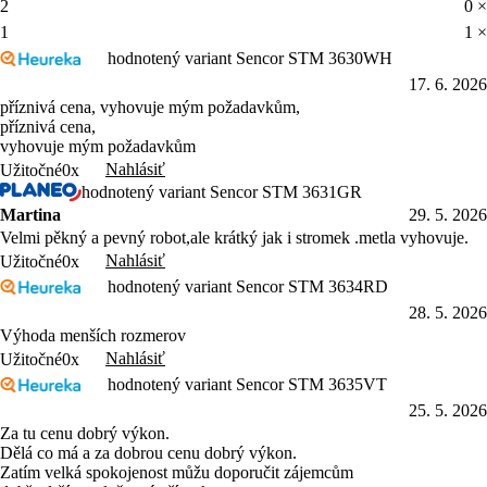
2
0 ×
1
1 ×
hodnotený variant Sencor STM 3630WH
17. 6. 2026
příznivá cena, vyhovuje mým požadavkům,
příznivá cena,
vyhovuje mým požadavkům
Nahlásiť
Užitočné
0x
hodnotený variant Sencor STM 3631GR
Martina
29. 5. 2026
Velmi pěkný a pevný robot,ale krátký jak i stromek .metla vyhovuje.​​
Nahlásiť
Užitočné
0x
hodnotený variant Sencor STM 3634RD
28. 5. 2026
Výhoda menších rozmerov
Nahlásiť
Užitočné
0x
hodnotený variant Sencor STM 3635VT
25. 5. 2026
Za tu cenu dobrý výkon.
Dělá co má a za dobrou cenu dobrý výkon.
Zatím velká spokojenost můžu doporučit zájemcům