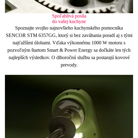
Spoľahlivá posila
do vašej kuchyne
Spoznajte svojho najnovšieho kuchynského pomocníka
SENCOR STM 6357GG, ktorý si bez zaváhania poradí aj s tými
najťažšími úlohami. Vďaka výkonnému
1000 W
motoru s
pozvoľným štartom
Smart & Power Energy
sa dočkáte len tých
najlepších výsledkov. O dlhoročnú službu sa postarajú
kovové
prevody
.