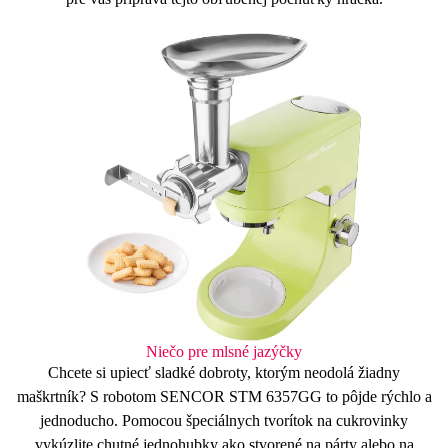
Niečo pre mlsné jazýčky
Chcete si upiecť sladké dobroty, ktorým neodolá žiadny
maškrtník? S robotom SENCOR STM 6357GG to pôjde rýchlo a
jednoducho. Pomocou
špeciálnych tvorítok na cukrovinky
vykúzlite chutné jednohubky ako stvorené na párty alebo na