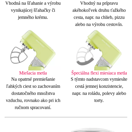
Vhodná na šľahanie a výrobu
Vhodný na prípravu
vynikajúcej šľahačky
či
akéhokoľvek druhu
ťažkého
jemného krému.
cesta
, napr. na chlieb, pizzu
alebo na výrobu cestovín.
Miešacia metla
Špeciálna flexi miesiaca metla
Na
opatrné premiešanie
S týmto nadstavcom vymiesíte
ľahkých ciest so zachovaním
cestá jemnej konzistencie
,
dostatočného množstva
napr. na roládu, polevy alebo
vzduchu, rovnako ako pri ich
torty.
ručnom spracovaní.