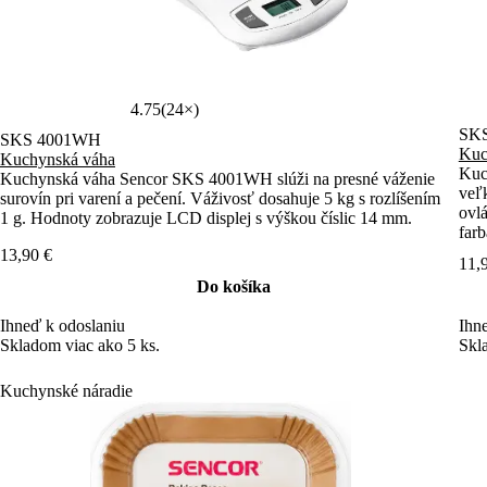
4.75
(24×)
SK
SKS 4001WH
Kuc
Kuchynská váha
Kuc
Kuchynská váha Sencor SKS 4001WH slúži na presné váženie
veľ
surovín pri varení a pečení. Váživosť dosahuje 5 kg s rozlíšením
ovl
1 g. Hodnoty zobrazuje LCD displej s výškou číslic 14 mm.
farb
13,90 €
11,
Do košíka
Ihneď k odoslaniu
Ihn
Skladom viac ako 5 ks.
Skl
Kuchynské náradie