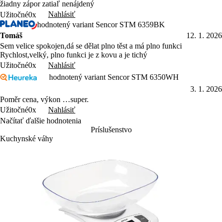
žiadny zápor zatiaľ nenájdený
Nahlásiť
Užitočné
0x
hodnotený variant Sencor STM 6359BK
Tomáš
12. 1. 2026
Sem velice spokojen,dá se dělat plno těst a má plno funkci
Rychlost,velký, plno funkci je z kovu a je tichý
Nahlásiť
Užitočné
0x
hodnotený variant Sencor STM 6350WH
3. 1. 2026
Poměr cena, výkon …super.
Nahlásiť
Užitočné
0x
Načítať ďalšie hodnotenia
Príslušenstvo
Kuchynské váhy