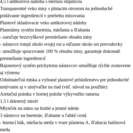
4,5 l antikorová nádoba s mernou stupnicou
Transparentné veko misy s plniacim otvorom na jednoduché
pridávanie ingrediencií v priebehu mixovania
Plastové skladovacie veko antikorovej nádoby
Planetárny systém hnetenia, miešania a šľahania
- zaručuje bezzvyškové premiešanie obsahu misy
- nástavce rotujú okolo svojej osi a súčasne okolo osi prevodovky
- umožňuje spracovanie 100 % obsahu misy, garantuje dokonalé
premiešanie ingrediencií
Bajonetový systém prichytenia nástavcov umožňuje rýchle zostavenie
aj výmenu
Odnímateľná miska a vybrané plastové príslušenstvo pre jednoduché
umývanie aj v umývačke na riad (viď. návod na použitie)
Aretačná poistka v hornej polohe výkyvného ramena
1,5 l sklenený mixér
Mlynček na mäso na hrubé a jemné mletie
3 nástavce na hnetenie, šľahanie a ľahké cestá
- hnetací hák, miešacia metla v tvare písmena A, šľahacia balónová
metla