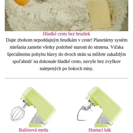
Hladké cesto bez hrudiek
Dajte zbohom nepoddajným hrudkám v ceste!
Planetárny systém
miešania zametie všetky podobné starosti do stratena. Vďaka
špeciálnemu
pohybu
hlavy do dvoch strán sa môžete zakaždým
spoľahnúť na
dokonale
hladké
cesto
, navyše bez zvyškov
nalepených po bokoch misy.
Balónová metla
Hnetací hák