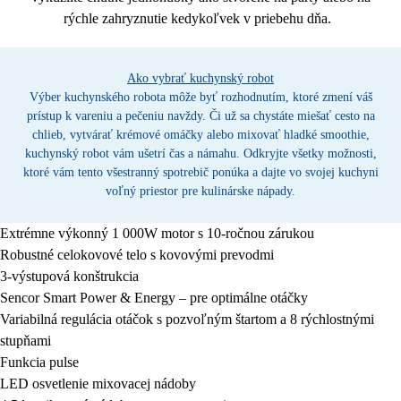
rýchle zahryznutie kedykoľvek v priebehu dňa.
Ako vybrať kuchynský robot
Výber kuchynského robota môže byť rozhodnutím, ktoré zmení váš
prístup k vareniu a pečeniu navždy. Či už sa chystáte miešať cesto na
chlieb, vytvárať krémové omáčky alebo mixovať hladké smoothie,
kuchynský robot vám ušetrí čas a námahu. Odkryjte všetky možnosti,
ktoré vám tento všestranný spotrebič ponúka a dajte vo svojej kuchyni
voľný priestor pre kulinárske nápady.
Extrémne výkonný 1 000W motor s 10-ročnou zárukou
Robustné celokovové telo s kovovými prevodmi
3-výstupová konštrukcia
Sencor Smart Power & Energy – pre optimálne otáčky
Variabilná regulácia otáčok s pozvoľným štartom a 8 rýchlostnými
stupňami
Funkcia pulse
LED osvetlenie mixovacej nádoby