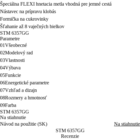
Špeciálna FLEXI hnetacia metla vhodná pre jemné cestá
Nástavec na prípravu klobás
Formička na cukrovinky
Šľahanie až 8 vaječných bielkov
STM 6357GG
Parametre
01
Všeobecné
02
Modelový rad
03
Vlastnosti
04
Výbava
05
Funkcie
06
Energetické parametre
07
Vzhľad a dizajn
08
Rozmery a hmotnosť
09
Farba
STM 6357GG
Na stiahnutie
Návod na použitie (SK)
Na stiahnutie
STM 6357GG
Recenzie