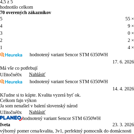
4,5 z 5
hodnotilo celkom
70 overených zákazníkov
5
55 ×
4
9 ×
3
0 ×
2
2 ×
1
4 ×
hodnotený variant Sencor STM 6350WH
17. 6. 2026
Má vše co potřebují
Nahlásiť
Užitočné
0x
hodnotený variant Sencor STM 6350WH
14. 4. 2026
Kľudne si to kúpte. Kvalita vyzerá byť ok.
Celkom fajn výkon
Ja som nenašiel v balení slovenský národ
Nahlásiť
Užitočné
0x
hodnotený variant Sencor STM 6350WH
Iveta
23. 3. 2026
výborný pomer cena/kvalita, 3v1, perfektný pomocník do domácnosti