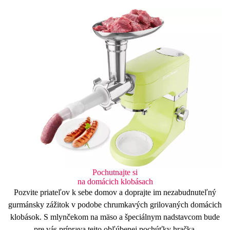
Pochutnajte si
na domácich klobásach
Pozvite priateľov k sebe domov a doprajte im nezabudnuteľný
gurmánsky zážitok
v podobe chrumkavých grilovaných
domácich
klobások
. S mlynčekom na mäso a
špeciálnym nadstavcom
bude
pre vás príprava tejto obľúbenej pochúťky hračka.