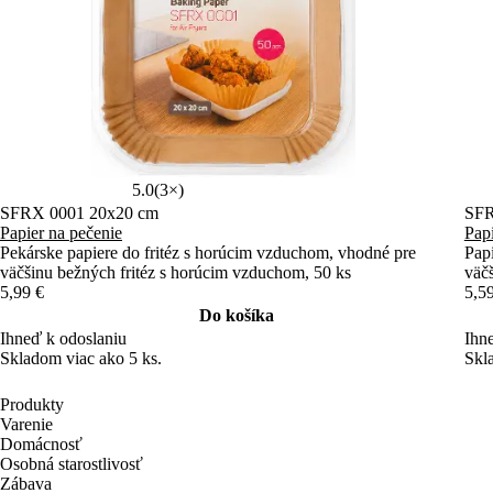
5.0
(3×)
SFRX 0001 20x20 cm
SFR
Papier na pečenie
Papi
Pekárske papiere do fritéz s horúcim vzduchom, vhodné pre
Pap
väčšinu bežných fritéz s horúcim vzduchom, 50 ks
väčš
5,99 €
5,5
Do košíka
Ihneď k odoslaniu
Ihn
Skladom viac ako 5 ks.
Skl
Produkty
Varenie
Domácnosť
Osobná starostlivosť
Zábava