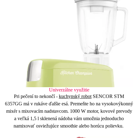
Univerzálne využitie
Pri pečení to nekončí -
kuchynský robot
SENCOR STM
6357GG má v rukáve ďalšie esá. Premeňte ho na
vysokovýkonný
mixér
s mixovacím nadstavcom.
1000 W
motor, kovové prevody
a veľká
1,5 l sklenená nádoba
vám umožnia jednoducho
namixovať osviežujúce smoothie alebo horúcu polievku.