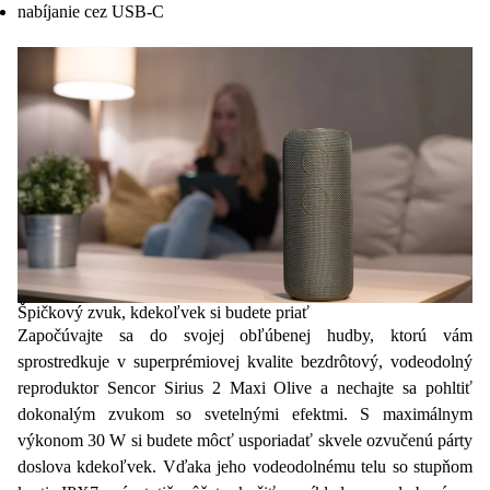
nabíjanie cez USB-C
Špičkový zvuk, kdekoľvek si budete priať
Započúvajte sa do svojej obľúbenej hudby, ktorú vám
sprostredkuje v superprémiovej kvalite
bezdrôtový, vodeodolný
reproduktor
Sencor Sirius 2 Maxi Olive a nechajte sa pohltiť
dokonalým zvukom so svetelnými efektmi. S maximálnym
výkonom 30 W
si budete môcť usporiadať skvele ozvučenú párty
doslova kdekoľvek. Vďaka jeho vodeodolnému telu so
stupňom