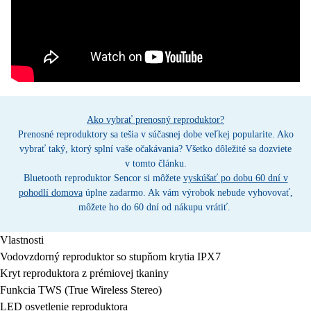
Ako vybrať prenosný reproduktor?
Prenosné reproduktory sa tešia v súčasnej dobe veľkej popularite. Ako
vybrať taký, ktorý splní vaše očakávania? Všetko dôležité sa dozviete
v tomto článku.
Bluetooth reproduktor Sencor si môžete
vyskúšať po dobu 60 dní v
pohodlí domova
úplne zadarmo. Ak vám výrobok nebude vyhovovať,
môžete ho do 60 dní od nákupu vrátiť.
Vlastnosti
Vodovzdorný reproduktor so stupňom krytia IPX7
Kryt reproduktora z prémiovej tkaniny
Funkcia TWS (True Wireless Stereo)
LED osvetlenie reproduktora