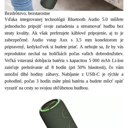
Bezdrôtovo, bezstarostne
Vďaka integrovanej technológii
Bluetooth Audio 5.0
môžete
jednoducho pripojiť svoje zariadenia a
streamovať hudbu
bez
straty kvality. Ak však preferujete káblové pripojenie, aj to je
zabezpečené.
Audio vstup
Aux s 3,5 mm
konektorom
je
pripravený, kedykoľvek si budete priať. A nebojte sa, že by vás
reproduktor nechal na holičkách počas vašich dobrodružstiev.
Veľká vstavaná dobíjacia batéria s kapacitou
5 000 mAh Li-Ion
zaisťuje
prehrávanie až 8 hodín
(pri 50% hlasitosti), čo vám
umožní dlhé hodiny zábavy. Nabíjanie z
USB-C
je rýchle a
pohodlné, počas 3 hodín máte plnú batériu a budete môcť opäť
vyraziť na cesty so svojou obľúbenou hudbou.