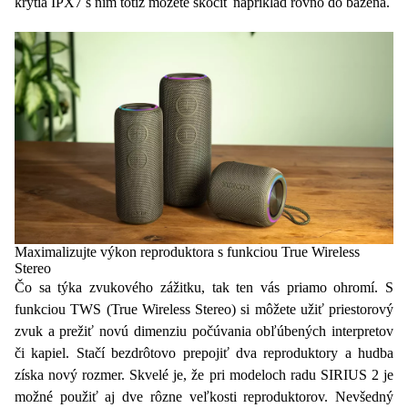
krytia IPX7
s ním totiž môžete skočiť napríklad rovno do bazéna.
Maximalizujte výkon reproduktora s funkciou True Wireless
Stereo
Čo sa týka
zvukového zážitku
, tak ten vás priamo ohromí. S
funkciou
TWS
(True Wireless Stereo) si môžete užiť
priestorový
zvuk
a prežiť novú dimenziu
počúvania
obľúbených interpretov
či kapiel. Stačí
bezdrôtovo prepojiť
dva reproduktory a hudba
získa nový rozmer. Skvelé je, že pri modeloch radu SIRIUS 2 je
možné použiť aj dve rôzne veľkosti
reproduktorov
. Nevšedný