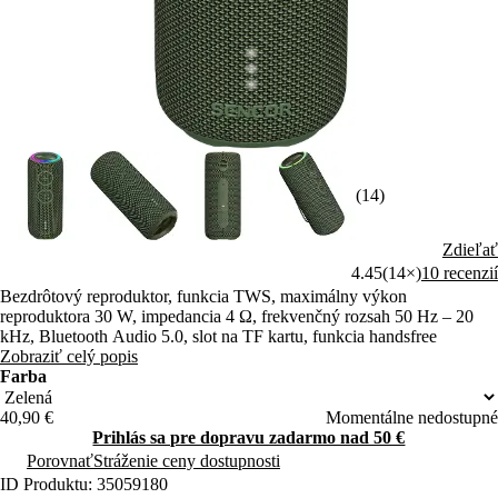
(14)
Zdieľať
4.45
(14×)
10 recenzií
Bezdrôtový reproduktor, funkcia TWS, maximálny výkon
reproduktora 30 W, impedancia 4 Ω, frekvenčný rozsah 50 Hz – 20
kHz, Bluetooth Audio 5.0, slot na TF kartu, funkcia handsfree
Zobraziť celý popis
Farba
40,90 €
Momentálne nedostupné
Prihlás sa pre dopravu zadarmo nad 50 €
Porovnať
Stráženie ceny dostupnosti
ID Produktu: 35059180