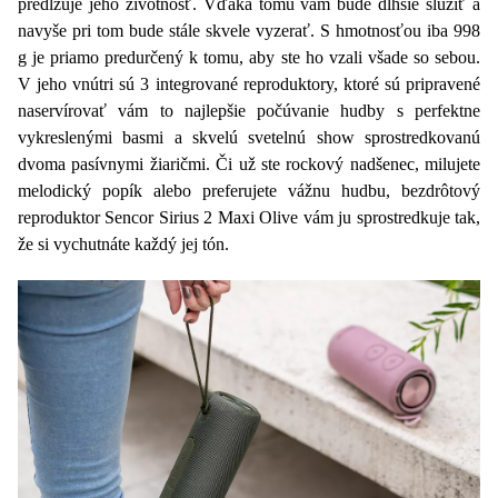
predlžuje jeho životnosť. Vďaka tomu vám bude dlhšie slúžiť a
navyše pri tom bude stále skvele vyzerať. S hmotnosťou iba 998
g je priamo predurčený k tomu, aby ste ho vzali všade so sebou.
V jeho vnútri sú
3 integrované reproduktory
, ktoré sú pripravené
naservírovať vám to najlepšie počúvanie hudby s perfektne
vykreslenými
basmi
a skvelú svetelnú show sprostredkovanú
dvoma
pasívnymi
žiaričmi
. Či už ste rockový nadšenec, milujete
melodický popík alebo preferujete vážnu hudbu, bezdrôtový
reproduktor Sencor Sirius 2 Maxi Olive vám ju sprostredkuje tak,
že si vychutnáte každý jej tón.