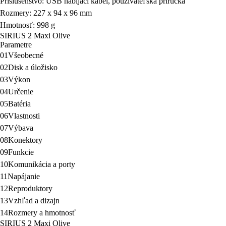
Príslušenstvo: USB nabíjací kábel, používateľská príručka
Rozmery: 227 x 94 x 96 mm
Hmotnosť: 998 g
SIRIUS 2 Maxi Olive
Parametre
01
Všeobecné
02
Disk a úložisko
03
Výkon
04
Určenie
05
Batéria
06
Vlastnosti
07
Výbava
08
Konektory
09
Funkcie
10
Komunikácia a porty
11
Napájanie
12
Reproduktory
13
Vzhľad a dizajn
14
Rozmery a hmotnosť
SIRIUS 2 Maxi Olive