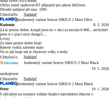
Malá výdrž cca 6 hodin.
Občas nutné opakovat BT připojení pro plnou fukčnost.
Dlouhé nabíjení při max. 10W.
Nahlásiť
Užitočné
0x
hodnotený variant Sencor SIRIUS 2 Maxi Olive
Radomír
8. 2. 2026
Za ty penize dobre, koupil jsem ho v akci za necelych 800…nechchtel
jsem si v praci nicit charge5…
Levny
Za dane penize dobre hraje
Baterie vydrzi zalostne malo
Na to jak hraje tak je zbytecne velky a tezky
Nahlásiť
Užitočné
1x
hodnotený variant Sencor SIRIUS 2 Maxi Black
19. 1. 2026
spokojenost
Nahlásiť
Užitočné
0x
hodnotený variant Sencor SIRIUS 2 Maxi Black
Peter
19. 1. 2026
S ohľadom na rozmery solídne hrajúci reproduktor (hlavne v
horizontálnej polohe).
kvalitný zvuk (s ohľadom na cenu a rozmery)
odolnosť IPX7