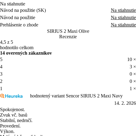
Na stiahnutie
Návod na použitie (SK)
Na stiahnutie
Návod na použitie
Na stiahnutie
Prehlásenie o zhode
Na stiahnutie
SIRIUS 2 Maxi Olive
Recenzie
4,5 z 5
hodnotilo celkom
14 overených zákazníkov
5
10 ×
4
3 ×
3
0 ×
2
0 ×
1
1 ×
hodnotený variant Sencor SIRIUS 2 Maxi Navy
14. 2. 2026
Spokojenost.
Zvuk vč. basů
Stabilní, nedrnčí.
Provedení.
Výkon.