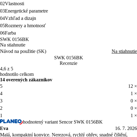
02
Vlastnosti
03
Energetické parametre
04
Vzhľad a dizajn
05
Rozmery a hmotnosť
06
Farba
SWK 0156BK
Na stiahnutie
Návod na použitie (SK)
Na stiahnutie
SWK 0156BK
Recenzie
4,6 z 5
hodnotilo celkom
14 overených zákazníkov
5
12 ×
4
1 ×
3
0 ×
2
0 ×
1
1 ×
hodnotený variant Sencor SWK 0156BK
Eva
16. 7. 2026
Malá, kompaktní konvice. Nerezová, rychlý ohřev, snadné čištění,