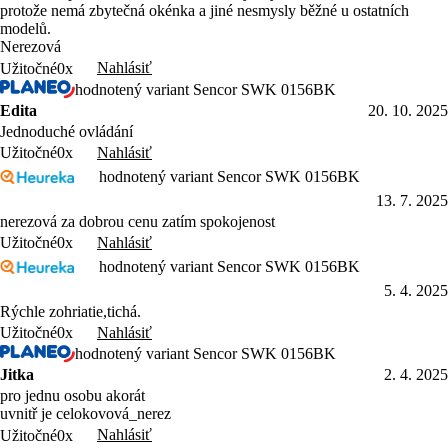
protože nemá zbytečná okénka a jiné nesmysly běžné u ostatních
modelů.
Nerezová
Nahlásiť
Užitočné
0x
hodnotený variant Sencor SWK 0156BK
Edita
20. 10. 2025
Jednoduché ovládání
Nahlásiť
Užitočné
0x
hodnotený variant Sencor SWK 0156BK
13. 7. 2025
nerezová za dobrou cenu zatím spokojenost
Nahlásiť
Užitočné
0x
hodnotený variant Sencor SWK 0156BK
5. 4. 2025
Rýchle zohriatie,tichá.
Nahlásiť
Užitočné
0x
hodnotený variant Sencor SWK 0156BK
Jitka
2. 4. 2025
pro jednu osobu akorát
uvnitř je celokovová_nerez
Nahlásiť
Užitočné
0x