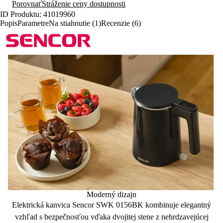
Porovnať
Stráženie ceny dostupnosti
ID Produktu: 41019960
Popis
Parametre
Na stiahnutie (1)
Recenzie (6)
Moderný dizajn
Elektrická kanvica Sencor SWK 0156BK
kombinuje elegantný
vzhľad s bezpečnosťou
vďaka dvojitej stene z nehrdzavejúcej