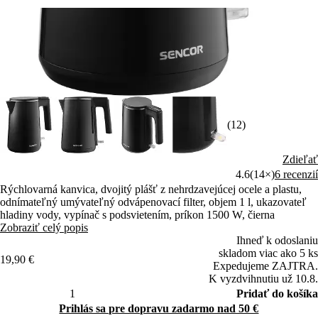
(12)
Zdieľať
4.6
(14×)
6 recenzií
Rýchlovarná kanvica, dvojitý plášť z nehrdzavejúcej ocele a plastu,
odnímateľný umývateľný odvápenovací filter, objem 1 l, ukazovateľ
hladiny vody, vypínač s podsvietením, príkon 1500 W, čierna
Zobraziť celý popis
Ihneď k odoslaniu
skladom viac ako 5 ks
19,90 €
Expedujeme ZAJTRA.
K vyzdvihnutiu už 10.8.
Pridať do košíka
Prihlás sa pre dopravu zadarmo nad 50 €