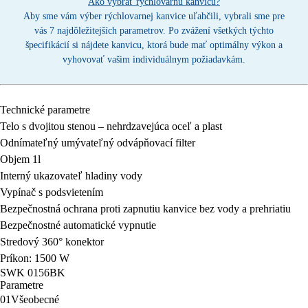
Ako vybrať rýchlovarnú kanvicu?
Aby sme vám výber rýchlovarnej kanvice uľahčili, vybrali sme pre
vás 7 najdôležitejších parametrov. Po zvážení všetkých týchto
špecifikácií si nájdete kanvicu, ktorá bude mať optimálny výkon a
vyhovovať vašim individuálnym požiadavkám.
Technické parametre
Telo s dvojitou stenou – nehrdzavejúca oceľ a plast
Odnímateľný umývateľný odvápňovací filter
Objem 1l
Interný ukazovateľ hladiny vody
Vypínač s podsvietením
Bezpečnostná ochrana proti zapnutiu kanvice bez vody a prehriatiu
Bezpečnostné automatické vypnutie
Stredový 360° konektor
Príkon: 1500 W
SWK 0156BK
Parametre
01
Všeobecné