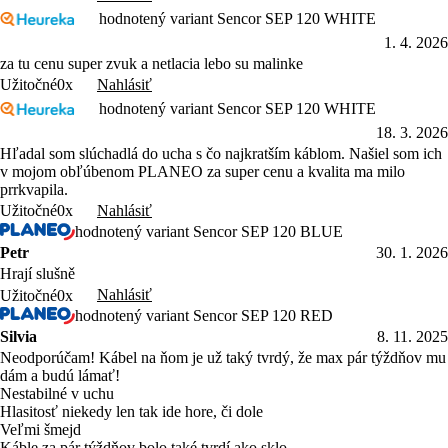
hodnotený variant Sencor SEP 120 WHITE
1. 4. 2026
za tu cenu super zvuk a netlacia lebo su malinke
Nahlásiť
Užitočné
0x
hodnotený variant Sencor SEP 120 WHITE
18. 3. 2026
Hľadal som slúchadlá do ucha s čo najkratším káblom. Našiel som ich
v mojom obľúbenom PLANEO za super cenu a kvalita ma milo
prrkvapila.
Nahlásiť
Užitočné
0x
hodnotený variant Sencor SEP 120 BLUE
Petr
30. 1. 2026
Hrají slušně
Nahlásiť
Užitočné
0x
hodnotený variant Sencor SEP 120 RED
Silvia
8. 11. 2025
Neodporúčam! Kábel na ňom je už taký tvrdý, že max pár týždňov mu
dám a budú lámať!
Nestabilné v uchu
Hlasitosť niekedy len tak ide hore, či dole
Veľmi šmejd
Káble za pár týždňov bolo také tvrdí ako sklo