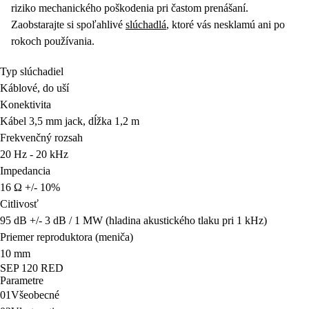
riziko mechanického poškodenia pri častom prenášaní.
Zaobstarajte si spoľahlivé
slúchadlá
, ktoré vás nesklamú ani po
rokoch používania.
Typ slúchadiel
Káblové, do uší
Konektivita
Kábel 3,5 mm jack, dĺžka 1,2 m
Frekvenčný rozsah
20 Hz - 20 kHz
Impedancia
16 Ω +/- 10%
Citlivosť
95 dB +/- 3 dB / 1 MW (hladina akustického tlaku pri 1 kHz)
Priemer reproduktora (meniča)
10 mm
SEP 120 RED
Parametre
01
Všeobecné