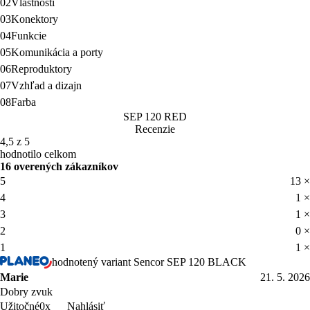
02
Vlastnosti
03
Konektory
04
Funkcie
05
Komunikácia a porty
06
Reproduktory
07
Vzhľad a dizajn
08
Farba
SEP 120 RED
Recenzie
4,5 z 5
hodnotilo celkom
16 overených zákazníkov
5
13 ×
4
1 ×
3
1 ×
2
0 ×
1
1 ×
hodnotený variant Sencor SEP 120 BLACK
Marie
21. 5. 2026
Dobry zvuk
Nahlásiť
Užitočné
0x