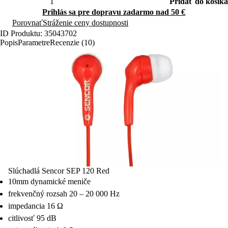
Pridať do košíka
Prihlás sa pre dopravu zadarmo nad 50 €
Porovnať
Stráženie ceny dostupnosti
ID Produktu: 35043702
Popis
Parametre
Recenzie (10)
Slúchadlá Sencor SEP 120 Red
10mm dynamické meniče
frekvenčný rozsah 20 – 20 000 Hz
impedancia 16 Ω
citlivosť 95 dB