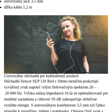
univerzálny jack 3,5 mm
dĺžka kábla 1,2 m
Univerzálne slúchadlá pre každodenný posluch
Slúchadlá
Sencor SEP 120 Red s 10mm meničmi poskytujú
vyvážený zvuk naprieč celým frekvenčným spektrom 20 –
20 000 Hz. Vďaka
nízkej impedancii
16 Ω sú optimalizované pre
mobilné zariadenia a citlivosť 95 dB zabezpečuje efektívne
využitie energie. S
univerzálnym konektorom
3,5 mm ich ľahko
pripojíte k smartfónu, tabletu i notebooku. Objavte čistý zvuk s