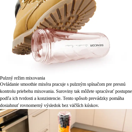
Pulzný režim mixovania
Ovládanie smoothie mixéra pracuje s pulzným spínačom pre presnú
kontrolu priebehu mixovania. Suroviny tak môžete spracúvať postupne
podľa ich tvrdosti a konzistencie. Tento spôsob prevádzky pomáha
dosiahnuť rovnomerný výsledok bez väčších kúskov.