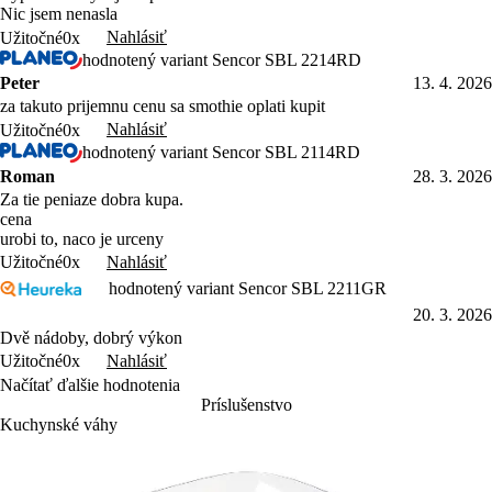
Nic jsem nenasla
Nahlásiť
Užitočné
0x
hodnotený variant Sencor SBL 2214RD
Peter
13. 4. 2026
za takuto prijemnu cenu sa smothie oplati kupit
Nahlásiť
Užitočné
0x
hodnotený variant Sencor SBL 2114RD
Roman
28. 3. 2026
Za tie peniaze dobra kupa.
cena
urobi to, naco je urceny
Nahlásiť
Užitočné
0x
hodnotený variant Sencor SBL 2211GR
20. 3. 2026
Dvě nádoby, dobrý výkon
Nahlásiť
Užitočné
0x
Načítať ďalšie hodnotenia
Príslušenstvo
Kuchynské váhy