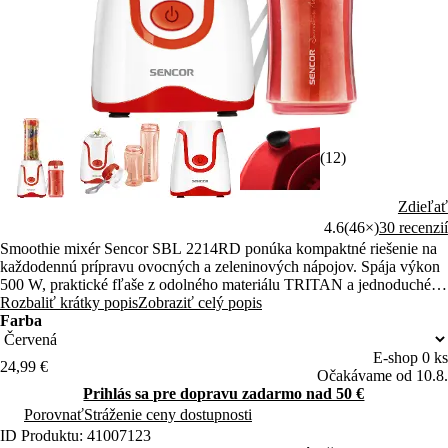
(12)
Zdieľať
4.6
(46×)
30 recenzií
Smoothie mixér Sencor SBL 2214RD ponúka kompaktné riešenie na
každodennú prípravu ovocných a zeleninových nápojov. Spája výkon
500 W, praktické fľaše z odolného materiálu TRITAN a jednoduché
ovládanie. Uľahčuje rýchlu prípravu aj konzumáciu na cestách.
Rozbaliť krátky popis
Zobraziť celý popis
Farba
E-shop 0 ks
24,99 €
Očakávame od 10.8.
Prihlás sa pre dopravu zadarmo nad 50 €
Porovnať
Stráženie ceny dostupnosti
ID Produktu: 41007123