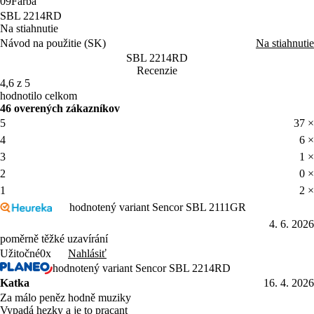
09
Farba
SBL 2214RD
Na stiahnutie
Návod na použitie (SK)
Na stiahnutie
SBL 2214RD
Recenzie
4,6 z 5
hodnotilo celkom
46 overených zákazníkov
5
37 ×
4
6 ×
3
1 ×
2
0 ×
1
2 ×
hodnotený variant Sencor SBL 2111GR
4. 6. 2026
poměrně těžké uzavírání
Nahlásiť
Užitočné
0x
hodnotený variant Sencor SBL 2214RD
Katka
16. 4. 2026
Za málo peněz hodně muziky​​
Vypadá hezky a je to pracant