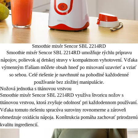
Smoothie mixér Sencor SBL 2214RD
Smoothie mixér Sencor SBL 2214RD umožňuje rýchlu prípravu
nápojov, polievok aj detskej stravy v kompaktnom vyhotovení. Vďaka
výmenným fľašiam môžete obsah hneď po mixovaní uzavrieť a vziať
so sebou. Celé riešenie je navrhnuté na pohodlné každodenné
používanie bez zložitej manipulácie.
Nožová jednotka s titánovou vrstvou
Smoothie mixér Sencor SBL 2214RD využíva štvoricu nožov s
titánovou vrstvou, ktorá zvyšuje odolnosť pri každodennom používaní.
Vďaka tomuto riešeniu spracúva suroviny rovnomerne a zároveň
obmedzuje oxidáciu nápoja. Konštrukcia pomáha zachovať prirodzenú
kvalitu ingrediencií.