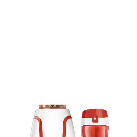
Spracovanie potravín
Smoothie mixér SBL 2214RD
SBL 2214RD
Smoothie mixér