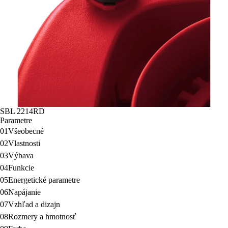
SBL 2214RD
Parametre
01
Všeobecné
02
Vlastnosti
03
Výbava
04
Funkcie
05
Energetické parametre
06
Napájanie
07
Vzhľad a dizajn
08
Rozmery a hmotnosť