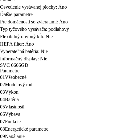
Osvetlenie vysávanej plochy: Áno
Ďalšie parametre
Pre domácnosti so zvieratami: Áno
Typ tyčového vysávača: podlahový
Flexibilný ohybný kĺb: Nie
HEPA filter: Áno
Vyberateľná batéria: Nie
Informačný display: Nie
SVC 0606GD
Parametre
01
Všeobecné
02
Modelový rad
03
Výkon
04
Batéria
05
Vlastnosti
06
Výbava
07
Funkcie
08
Energetické parametre
09
Napájanie