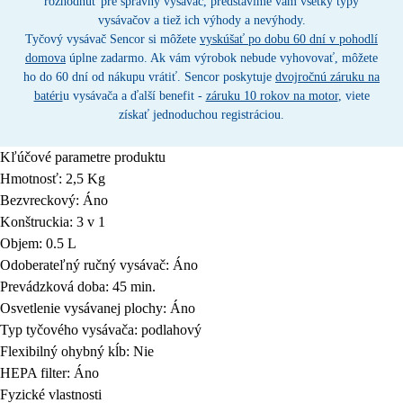
rozhodnúť pre správny vysávač, predstavíme vám všetky typy
vysávačov a tiež ich výhody a nevýhody.
Tyčový vysávač Sencor si môžete
vyskúšať po dobu 60 dní v pohodlí
domova
úplne zadarmo. Ak vám výrobok nebude vyhovovať, môžete
ho do 60 dní od nákupu vrátiť. Sencor poskytuje
dvojročnú záruku na
batéri
u vysávača a ďalší benefit -
záruku 10 rokov na motor
, viete
získať jednoduchou registráciou.
Kľúčové parametre produktu
Hmotnosť: 2,5 Kg
Bezvreckový: Áno
Konštruckia: 3 v 1
Objem: 0.5 L
Odoberateľný ručný vysávač: Áno
Prevádzková doba: 45 min.
Osvetlenie vysávanej plochy: Áno
Typ tyčového vysávača: podlahový
Flexibilný ohybný kĺb: Nie
HEPA filter: Áno
Fyzické vlastnosti