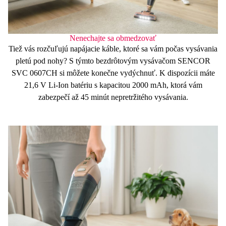
Nenechajte sa obmedzovať
Tiež vás rozčuľujú napájacie káble, ktoré sa vám počas vysávania
pletú pod nohy? S týmto bezdrôtovým vysávačom SENCOR
SVC 0607CH si môžete konečne vydýchnuť. K dispozícii máte
21,6 V Li-Ion
batériu s
kapacitou 2000 mAh
, ktorá vám
zabezpečí až
45 minút
nepretržitého vysávania.