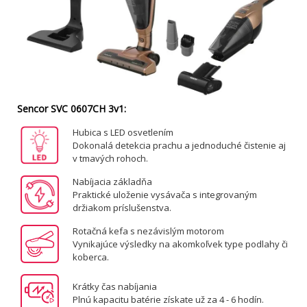
Sencor SVC 0607CH 3v1:
Hubica s LED osvetlením
Dokonalá detekcia prachu a jednoduché čistenie aj
v tmavých rohoch.
Nabíjacia základňa
Praktické uloženie vysávača s integrovaným
držiakom príslušenstva.
Rotačná kefa s nezávislým motorom
Vynikajúce výsledky na akomkoľvek type podlahy či
koberca.
Krátky čas nabíjania
Plnú kapacitu batérie získate už za 4 - 6 hodín.