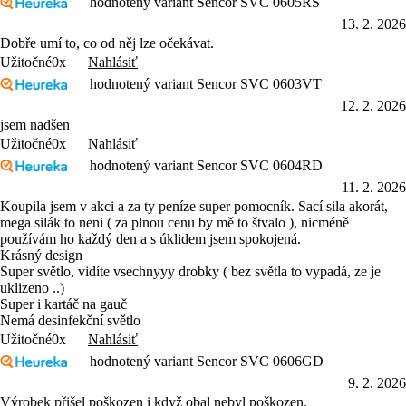
hodnotený variant Sencor SVC 0605RS
13. 2. 2026
Dobře umí to, co od něj lze očekávat.
Nahlásiť
Užitočné
0x
hodnotený variant Sencor SVC 0603VT
12. 2. 2026
jsem nadšen
Nahlásiť
Užitočné
0x
hodnotený variant Sencor SVC 0604RD
11. 2. 2026
Koupila jsem v akci a za ty peníze super pomocník. Sací sila akorát,
mega silák to neni ( za plnou cenu by mě to štvalo ), nicméně
používám ho každý den a s úklidem jsem spokojená.
Krásný design
Super světlo, vidíte vsechnyyy drobky ( bez světla to vypadá, ze je
uklizeno ..)
Super i kartáč na gauč
Nemá desinfekční světlo
Nahlásiť
Užitočné
0x
hodnotený variant Sencor SVC 0606GD
9. 2. 2026
Výrobek přišel poškozen i když obal nebyl poškozen.