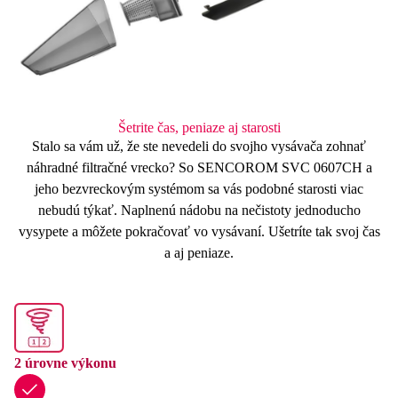
Šetrite čas, peniaze aj starosti
Stalo sa vám už, že ste nevedeli do svojho vysávača zohnať
náhradné filtračné vrecko? So SENCOROM SVC 0607CH a
jeho
bezvreckovým systémom
sa vás podobné starosti viac
nebudú týkať.
Naplnenú nádobu
na nečistoty
jednoducho
vysypete
a môžete pokračovať vo vysávaní. Ušetríte tak svoj čas
a aj peniaze.
2 úrovne výkonu