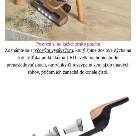
Posvieti si na každé zrnko prachu
Zoznámte sa s
tyčovým vysávačom
, ktorý špine doslova dýcha na
krk. Vďaka
praktickému LED svetlu
na hubici bude
prenasledovať prach, omrvinky či rozsypanú zem aj do tmavých
rohov, pričom ich zanechá dokonale čisté.