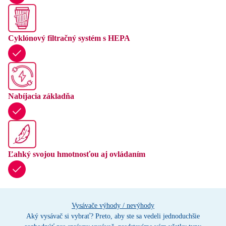
Cyklónový filtračný systém s HEPA
Nabíjacia základňa
Ľahký svojou hmotnosťou aj ovládaním
Vysávače výhody / nevýhody
Aký vysávač si vybrať? Preto, aby ste sa vedeli jednoduchšie