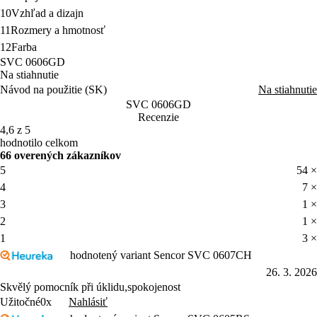
10
Vzhľad a dizajn
11
Rozmery a hmotnosť
12
Farba
SVC 0606GD
Na stiahnutie
Návod na použitie (SK)
Na stiahnutie
SVC 0606GD
Recenzie
4,6 z 5
hodnotilo celkom
66 overených zákazníkov
5
54 ×
4
7 ×
3
1 ×
2
1 ×
1
3 ×
hodnotený variant Sencor SVC 0607CH
26. 3. 2026
Skvělý pomocník při úklidu,spokojenost
Nahlásiť
Užitočné
0x