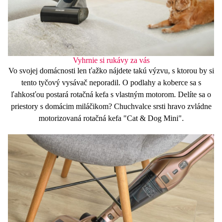
Vyhrnie si rukávy za vás
Vo svojej domácnosti len ťažko nájdete takú výzvu, s ktorou by si
tento tyčový vysávač neporadil. O podlahy a koberce sa s
ľahkosťou postará
rotačná kefa
s vlastným motorom. Delíte sa o
priestory s domácim miláčikom? Chuchvalce srsti hravo zvládne
motorizovaná rotačná kefa
"Cat & Dog Mini"
.