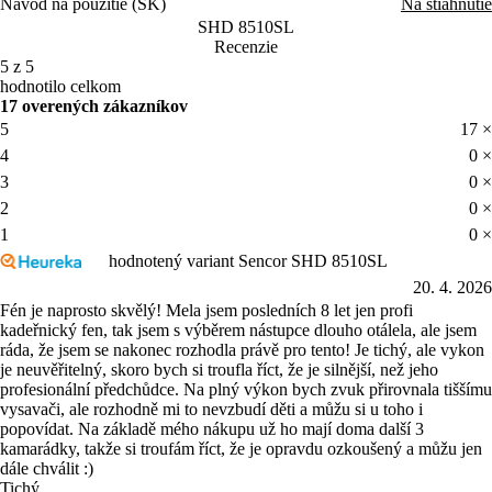
Návod na použitie (SK)
Na stiahnutie
SHD 8510SL
Recenzie
5 z 5
hodnotilo celkom
17 overených zákazníkov
5
17 ×
4
0 ×
3
0 ×
2
0 ×
1
0 ×
hodnotený variant Sencor SHD 8510SL
20. 4. 2026
Fén je naprosto skvělý! Mela jsem posledních 8 let jen profi
kadeřnický fen, tak jsem s výběrem nástupce dlouho otálela, ale jsem
ráda, že jsem se nakonec rozhodla právě pro tento! Je tichý, ale vykon
je neuvěřitelný, skoro bych si troufla říct, že je silnější, než jeho
profesionální předchůdce. Na plný výkon bych zvuk přirovnala tiššímu
vysavači, ale rozhodně mi to nevzbudí děti a můžu si u toho i
popovídat. Na základě mého nákupu už ho mají doma další 3
kamarádky, takže si troufám říct, že je opravdu ozkoušený a můžu jen
dále chválit :)
Tichý