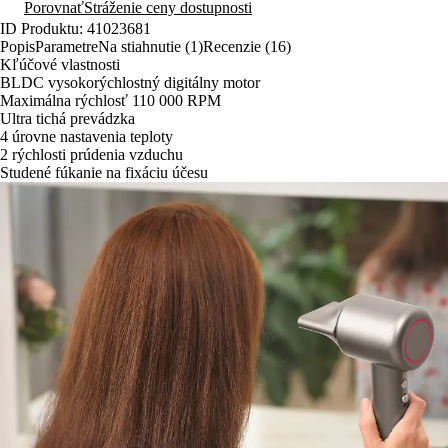
Porovnať
Stráženie ceny dostupnosti
ID Produktu: 41023681
Popis
Parametre
Na stiahnutie (1)
Recenzie (16)
Kľúčové vlastnosti
BLDC vysokorýchlostný digitálny motor
Maximálna rýchlosť 110 000 RPM
Ultra tichá prevádzka
4 úrovne nastavenia teploty
2 rýchlosti prúdenia vzduchu
Studené fúkanie na fixáciu účesu