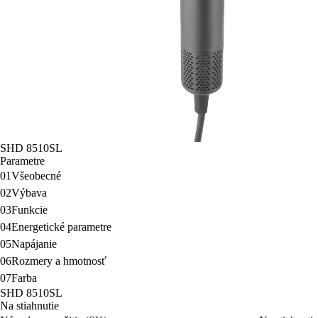
SHD 8510SL
Parametre
01
Všeobecné
02
Výbava
03
Funkcie
04
Energetické parametre
05
Napájanie
06
Rozmery a hmotnosť
07
Farba
SHD 8510SL
Na stiahnutie