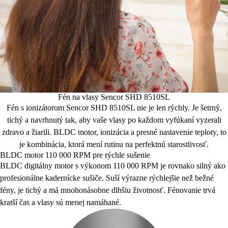
Fén na vlasy Sencor SHD 8510SL
Fén s ionizátorom Sencor SHD 8510SL nie je len rýchly. Je šetrný,
tichý a navrhnutý tak, aby vaše vlasy po každom vyfúkaní vyzerali
zdravo a žiarili. BLDC motor, ionizácia a presné nastavenie teploty, to
je kombinácia, ktorá mení rutinu na perfektnú starostlivosť.
BLDC motor 110 000 RPM pre rýchle sušenie
BLDC digitálny motor s výkonom 110 000 RPM je rovnako silný ako
profesionálne kadernícke sušiče. Suší výrazne rýchlejšie než bežné
fény, je tichý a má mnohonásobne dlhšiu životnosť. Fénovanie trvá
kratší čas a vlasy sú menej namáhané.