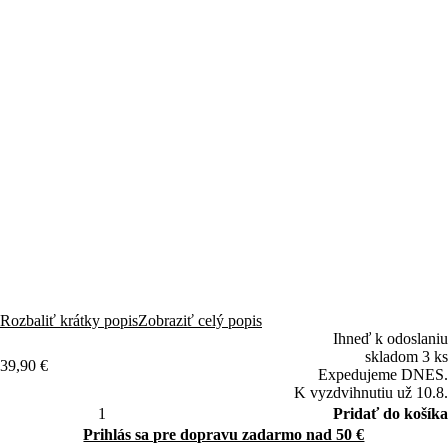
(13)
Zdieľať
5.0
(17×)
16 recenzií
Fén na vlasy Sencor SHD 8510SL s BLDC motorom 110 000 RPM
suší rýchlo, ticho a šetrne vďaka ionizácii. Štyri teploty, funkcia
prírodného sušenia a magnetický nadstavec pre styling ako od
kaderníka každý deň.
Rozbaliť krátky popis
Zobraziť celý popis
Ihneď k odoslaniu
skladom 3 ks
39,90 €
Expedujeme DNES.
K vyzdvihnutiu už 10.8.
Pridať do košíka
Prihlás sa pre dopravu zadarmo nad 50 €