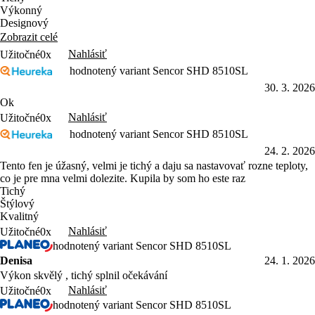
Výkonný
Designový
Zobrazit celé
Nahlásiť
Užitočné
0x
hodnotený variant Sencor SHD 8510SL
30. 3. 2026
Ok
Nahlásiť
Užitočné
0x
hodnotený variant Sencor SHD 8510SL
24. 2. 2026
Tento fen je úžasný, velmi je tichý a daju sa nastavovať rozne teploty,
co je pre mna velmi dolezite. Kupila by som ho este raz
Tichý
Štýlový
Kvalitný
Nahlásiť
Užitočné
0x
hodnotený variant Sencor SHD 8510SL
Denisa
24. 1. 2026
Výkon skvělý , tichý splnil očekávání
Nahlásiť
Užitočné
0x
hodnotený variant Sencor SHD 8510SL