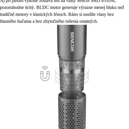
Aj pri plnom výkone zostáva fén na vlasy Sencor SHD 8510SL
pozoruhodne tichý. BLDC motor generuje výrazne menej hluku než
tradičné motory v klasických fénoch. Ráno si usušíte vlasy bez
hlasného hučania a bez zbytočného rušenia ostatných.