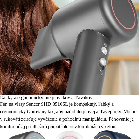
Ľahký a ergonomický pre pravákov aj ľavákov
Fén na vlasy Sencor SHD 8510SL je kompaktný, ľahký a
ergonomicky tvarovaný tak, aby padol do pravej aj ľavej ruky. Motor
v rukoväti zaisťuje vyváženie a pohodlnú manipuláciu. Fénovanie je
komfortné aj pri dlhšom použití alebo v kombinácii s kefou.