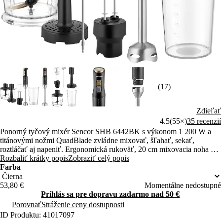
(17)
Zdieľať
4.5
(55×)
35 recenzií
Ponorný tyčový mixér Sencor SHB 6442BK s výkonom 1 200 W a
titánovými nožmi QuadBlade zvládne mixovať, šľahať, sekať,
roztláčať aj napeniť. Ergonomická rukoväť, 20 cm mixovacia noha a
odmerná nádoba 800 ml.
Rozbaliť krátky popis
Zobraziť celý popis
Farba
53,80 €
Momentálne nedostupné
Prihlás sa pre dopravu zadarmo nad 50 €
Porovnať
Stráženie ceny dostupnosti
ID Produktu: 41017097