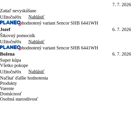
7. 7. 2026
Zatiaľ nevyskúšane
Nahlásiť
Užitočné
0x
hodnotený variant Sencor SHB 6441WH
Jozef
6. 7. 2026
Šikovný pomocník
Nahlásiť
Užitočné
0x
hodnotený variant Sencor SHB 6441WH
Božena
6. 7. 2026
Super kúpa
Všetko pokope
Nahlásiť
Užitočné
0x
Načítať ďalšie hodnotenia
Produkty
Varenie
Domácnosť
Osobná starostlivosť
Zábava
Príslušenstvo
Sencor Days
Objavte Sencor
Sencor Care
Predajcovia