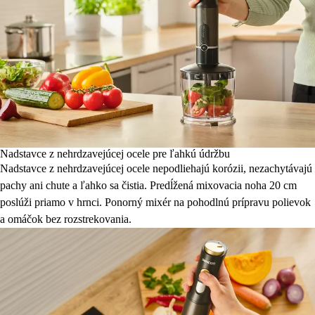
Nadstavce z nehrdzavejúcej ocele pre ľahkú údržbu
Nadstavce z nehrdzavejúcej ocele nepodliehajú korózii, nezachytávajú
pachy ani chute a ľahko sa čistia. Predĺžená mixovacia noha 20 cm
poslúži priamo v hrnci. Ponorný mixér na pohodlnú prípravu polievok
a omáčok bez rozstrekovania.