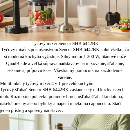
Tyčový mixér Sencor SHB 6442BK
Tyčový mixér s príslušenstvom Sencor SHB 6442BK splní všetko, čo
si moderná kuchyňa vyžaduje. Silný motor 1 200 W, titánové nože
QuadBlade a veľká súprava nadstavcov na mixovanie, šľahanie,
sekanie aj prípravu kaše. Všestranný pomocník na každodenné
varenie.
Multifunkčný tyčový mixér 4 v 1 pre celú kuchyňu
Tyčový šľahač Sencor SHB 6442BK zastane celý rad kuchynských
úloh. Rozmixuje polievku priamo v hrnci, ušľahá šľahačku dotuha,
naseká orechy alebo bylinky a napení mlieko na cappuccino. Stačí
jeden prístroj a správny nadstavec.