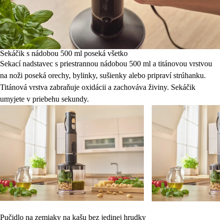
Sekáčik s nádobou 500 ml poseká všetko
Sekací nadstavec s priestrannou nádobou 500 ml a titánovou vrstvou
na noži poseká orechy, bylinky, sušienky alebo pripraví strúhanku.
Titánová vrstva zabraňuje oxidácii a zachováva živiny. Sekáčik
umyjete v priebehu sekundy.
Pučidlo na zemiaky na kašu bez jedinej hrudky