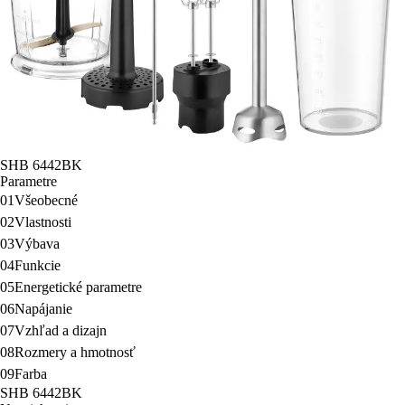
SHB 6442BK
Parametre
01
Všeobecné
02
Vlastnosti
03
Výbava
04
Funkcie
05
Energetické parametre
06
Napájanie
07
Vzhľad a dizajn
08
Rozmery a hmotnosť
09
Farba
SHB 6442BK