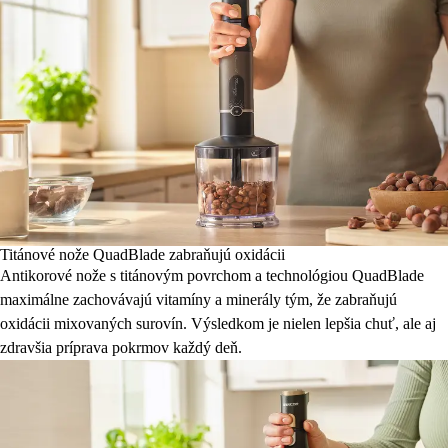
Titánové nože QuadBlade zabraňujú oxidácii
Antikorové nože s titánovým povrchom a technológiou QuadBlade
maximálne zachovávajú vitamíny a minerály tým, že zabraňujú
oxidácii mixovaných surovín. Výsledkom je nielen lepšia chuť, ale aj
zdravšia príprava pokrmov každý deň.