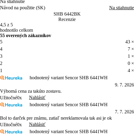
Na stiahnutie
Návod na použitie (SK)
Na stiahnutie
SHB 6442BK
Recenzie
4,5 z 5
hodnotilo celkom
55 overených zákazníkov
5
43 ×
4
7 ×
3
1 ×
2
0 ×
1
4 ×
hodnotený variant Sencor SHB 6441WH
9. 7. 2026
Výborná cena za takúto zostavu.
Nahlásiť
Užitočné
0x
hodnotený variant Sencor SHB 6441WH
7. 7. 2026
Bol to darček pre známu, zatiaľ nereklamovala tak asi je ok
Nahlásiť
Užitočné
0x
hodnotený variant Sencor SHB 6441WH