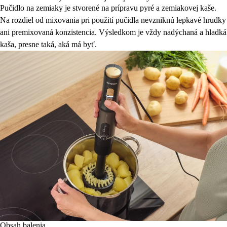
Pučidlo na zemiaky je stvorené na prípravu pyré a zemiakovej kaše.
Na rozdiel od mixovania pri použití pučidla nevzniknú lepkavé hrudky
ani premixovaná konzistencia. Výsledkom je vždy nadýchaná a hladká
kaša, presne taká, aká má byť.
Obsah balenia