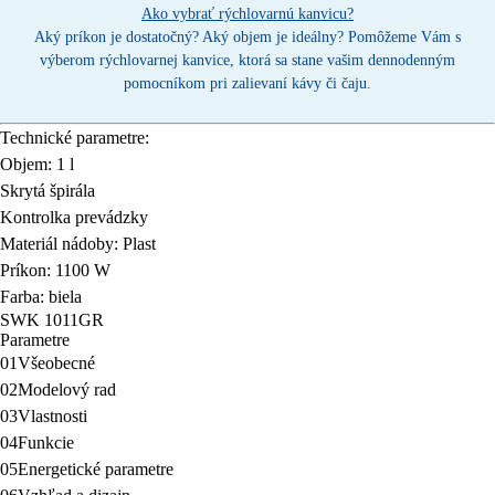
Ako vybrať rýchlovarnú kanvicu?
Aký príkon je dostatočný? Aký objem je ideálny? Pomôžeme Vám s
výberom rýchlovarnej kanvice, ktorá sa stane vašim dennodenným
pomocníkom pri zalievaní kávy či čaju.
Technické parametre:
Objem: 1 l
Skrytá špirála
Kontrolka prevádzky
Materiál nádoby: Plast
Príkon: 1100 W
Farba: biela
SWK 1011GR
Parametre
01
Všeobecné
02
Modelový rad
03
Vlastnosti
04
Funkcie
05
Energetické parametre