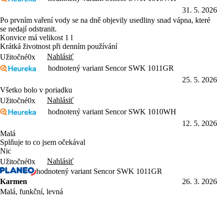
31. 5. 2026
Po prvním vaření vody se na dně objevily usedliny snad vápna, které
se nedají odstranit.
Konvice má velikost 1 l
Krátká životnost při denním používání
Nahlásiť
Užitočné
0x
hodnotený variant Sencor SWK 1011GR
25. 5. 2026
Všetko bolo v poriadku
Nahlásiť
Užitočné
0x
hodnotený variant Sencor SWK 1010WH
12. 5. 2026
Malá
Splňuje to co jsem očekával
Nic
Nahlásiť
Užitočné
0x
hodnotený variant Sencor SWK 1011GR
Karmen
26. 3. 2026
Malá, funkční, levná
Cena
Nahlásiť
Užitočné
0x