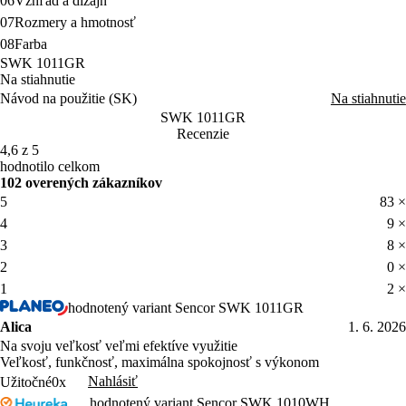
06
Vzhľad a dizajn
07
Rozmery a hmotnosť
08
Farba
SWK 1011GR
Na stiahnutie
Návod na použitie (SK)
Na stiahnutie
SWK 1011GR
Recenzie
4,6 z 5
hodnotilo celkom
102 overených zákazníkov
5
83 ×
4
9 ×
3
8 ×
2
0 ×
1
2 ×
hodnotený variant Sencor SWK 1011GR
Alica
1. 6. 2026
Na svoju veľkosť veľmi efektíve využitie
Veľkosť, funkčnosť, maximálna spokojnosť s výkonom
Nahlásiť
Užitočné
0x
hodnotený variant Sencor SWK 1010WH