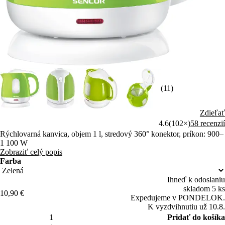
(11)
Zdieľať
4.6
(102×)
58 recenzií
Rýchlovarná kanvica, objem 1 l, stredový 360° konektor, príkon: 900–
1 100 W
Zobraziť celý popis
Farba
Ihneď k odoslaniu
skladom 5 ks
10,90 €
Expedujeme v PONDELOK.
K vyzdvihnutiu už 10.8.
Pridať do košíka