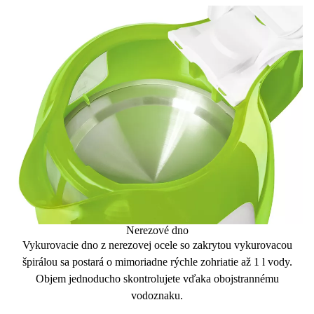
Nerezové dno
Vykurovacie dno z
nerezovej ocele
so zakrytou vykurovacou
špirálou sa postará o mimoriadne
rýchle zohriatie až 1 l vody
.
Objem jednoducho skontrolujete vďaka
obojstrannému
vodoznaku.