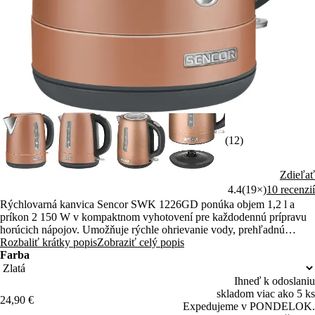
(12)
Zdieľať
4.4
(19×)
10 recenzií
Rýchlovarná kanvica Sencor SWK 1226GD ponúka objem 1,2 l a
príkon 2 150 W v kompaktnom vyhotovení pre každodennú prípravu
horúcich nápojov. Umožňuje rýchle ohrievanie vody, prehľadnú
kontrolu hladiny a jednoduchú manipuláciu vďaka 360° konektoru.
Rozbaliť krátky popis
Zobraziť celý popis
Farba
Ihneď k odoslaniu
skladom viac ako 5 ks
24,90 €
Expedujeme v PONDELOK.