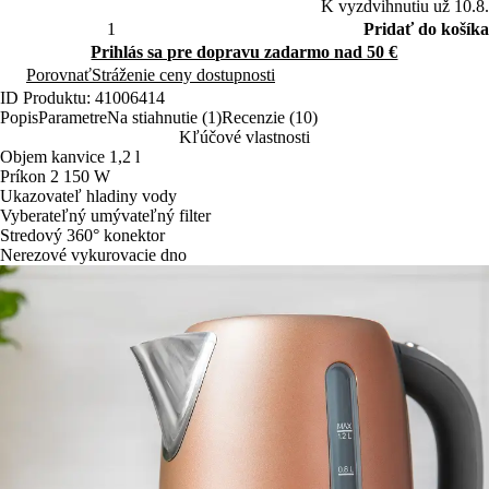
K vyzdvihnutiu už 10.8.
Pridať do košíka
Prihlás sa pre dopravu zadarmo nad 50 €
Porovnať
Stráženie ceny dostupnosti
ID Produktu: 41006414
Popis
Parametre
Na stiahnutie (1)
Recenzie (10)
Kľúčové vlastnosti
Objem kanvice 1,2 l
Príkon 2 150 W
Ukazovateľ hladiny vody
Vyberateľný umývateľný filter
Stredový 360° konektor
Nerezové vykurovacie dno