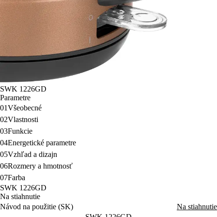
SWK 1226GD
Parametre
01
Všeobecné
02
Vlastnosti
03
Funkcie
04
Energetické parametre
05
Vzhľad a dizajn
06
Rozmery a hmotnosť
07
Farba
SWK 1226GD
Na stiahnutie
Návod na použitie (SK)
Na stiahnutie
SWK 1226GD