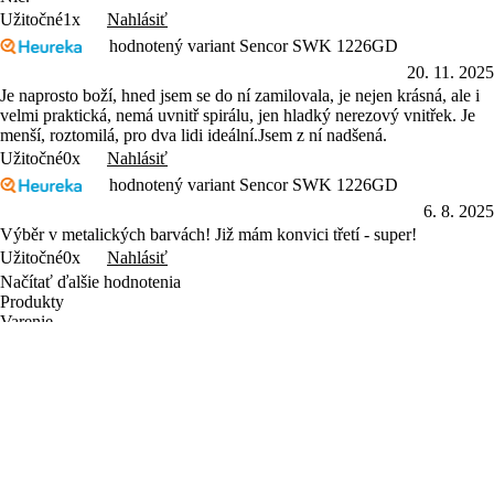
Nahlásiť
Užitočné
1x
hodnotený variant Sencor SWK 1226GD
20. 11. 2025
Je naprosto boží, hned jsem se do ní zamilovala, je nejen krásná, ale i
velmi praktická, nemá uvnitř spirálu, jen hladký nerezový vnitřek. Je
menší, roztomilá, pro dva lidi ideální.Jsem z ní nadšená.
Nahlásiť
Užitočné
0x
hodnotený variant Sencor SWK 1226GD
6. 8. 2025
Výběr v metalických barvách! Již mám konvici třetí - super!
Nahlásiť
Užitočné
0x
Načítať ďalšie hodnotenia
Produkty
Varenie
Domácnosť
Osobná starostlivosť
Zábava
Príslušenstvo
Letný výpredaj
Objavte Sencor
Sencor Care
Predajcovia