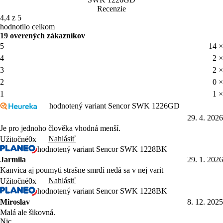
Recenzie
4,4 z 5
hodnotilo celkom
19 overených zákazníkov
5
14 ×
4
2 ×
3
2 ×
2
0 ×
1
1 ×
hodnotený variant Sencor SWK 1226GD
29. 4. 2026
Je pro jednoho člověka vhodná menší.
Nahlásiť
Užitočné
0x
hodnotený variant Sencor SWK 1228BK
Jarmila
29. 1. 2026
Kanvica aj poumyti strašne smrdí nedá sa v nej varit
Nahlásiť
Užitočné
0x
hodnotený variant Sencor SWK 1228BK
Miroslav
8. 12. 2025
Malá ale šikovná.
Nic.