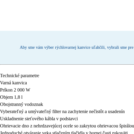
Aby sme vám výber rýchlovarnej kanvice uľahčili, vybrali sme pre 
Technické parametre
Varná kanvica
Príkon 2 000 W
Objem 1,8 l
Obojstranný vodoznak
Vyberateľný a umývateľný filter na zachytenie nečistôt a usadenín
Uskladnenie sieťového kábla v podstavci
Ohrievacie dno z nehrdzavejúcej ocele so zakrytou ohrievacou špirálo
Jednoduché otváranie veka stlačením tlačidla v hornej časti rukoväti