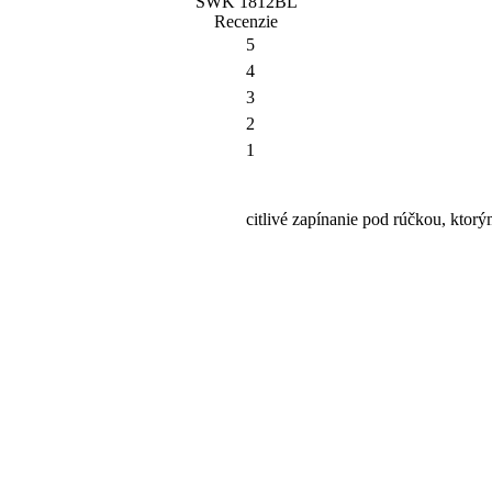
SWK 1812BL
Recenzie
5
4
3
2
1
citlivé zapínanie pod rúčkou, kto