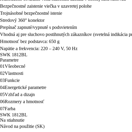
Bezpečnostné zaistenie viečka v uzavretej polohe
Trojnásobné bezpečnostné istenie
Stredový 360° konektor
Prepínač zapnuté/vypnuté s podsvietením
Vhodná aj pre sluchovo postihnutých zákazníkov (svetelná indikácia 
Hmotnosť bez podstavca: 650 g
Napätie a frekvencia: 220 – 240 V, 50 Hz
SWK 1812BL
Parametre
01
Všeobecné
02
Vlastnosti
03
Funkcie
04
Energetické parametre
05
Vzhľad a dizajn
06
Rozmery a hmotnosť
07
Farba
SWK 1812BL
Na stiahnutie
Návod na použitie (SK)