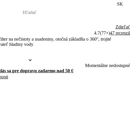
SK
Zdieľať
4.7
(77×)
47 recenzií
lter na nečistoty a usadeniny, otočná základňa o 360°, trojité
ateľ hladiny vody
Momentálne nedostupné
hlás sa pre dopravu zadarmo nad 50 €
nosti