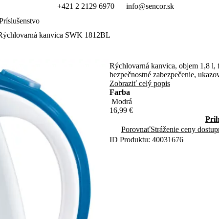
+421 2 2129 6970
info@sencor.sk
Príslušenstvo
Rýchlovarná kanvica SWK 1812BL
Rýchlovarná kanvica, objem 1,8 l, fi
bezpečnostné zabezpečenie, ukazov
Zobraziť celý popis
Farba
16,99 €
Pri
Porovnať
Stráženie ceny dostup
ID Produktu: 40031676