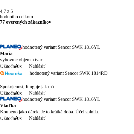
4,7 z 5
hodnotilo celkom
77 overených zákazníkov
hodnotený variant Sencor SWK 1816YL
Mária
vyhovuje objem a tvar
Nahlásiť
Užitočné
0x
hodnotený variant Sencor SWK 1814RD
Spokojenost, funguje jak má
Nahlásiť
Užitočné
0x
hodnotený variant Sencor SWK 1816YL
Vlaďka
Koupeno jako dárek. Je to krátká doba. Účel splnila.
Nahlásiť
Užitočné
0x
hodnotený variant Sencor SWK 1814RD
Paeddr. peter