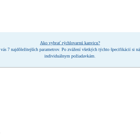
Ako vybrať rýchlovarnú kanvicu?
vás 7 najdôležitejších parametrov. Po zvážení všetkých týchto špecifikácií si
individuálnym požiadavkám.
u