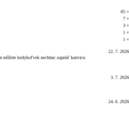
65 ×
7 ×
3 ×
1 ×
1 ×
22. 7. 2026
rým môžete kedykoľvek nechtiac zapnúť kanvicu
3. 7. 2026
24. 6. 2026
10. 5. 2026