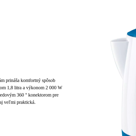
ám prináša
komfortný spôsob
om 1,8 litra a výkonom 2 000 W
tredovým 360 ° konektorom pre
aj
veľmi praktická
.